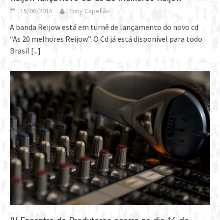
15/06/2015
Tony Capellão
A banda Reijow está em turnê de lançamento do novo cd
“As 20 melhores Reijow”. O Cd já está disponível para todo
Brasil
[...]