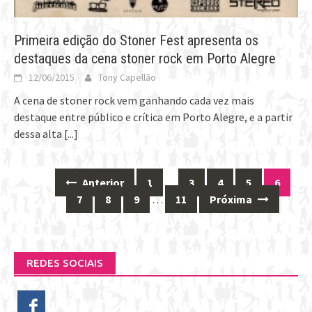
Primeira edição do Stoner Fest apresenta os
destaques da cena stoner rock em Porto Alegre
12/06/2015
Tony Capellão
A cena de stoner rock vem ganhando cada vez mais
destaque entre público e crítica em Porto Alegre, e a partir
dessa alta
[...]
Anterior
1
…
3
4
5
6
Posts
7
8
9
…
11
Próxima
navigation
REDES SOCIAIS