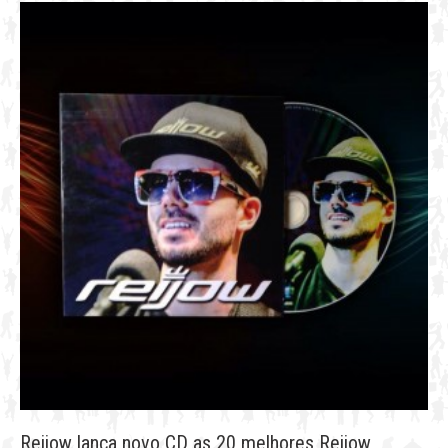
Reijow lança novo CD as 20 melhores Reijow