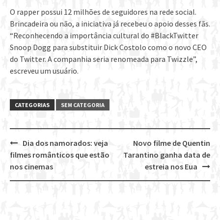
O rapper possui 12 milhões de seguidores na rede social.
Brincadeira ou não, a iniciativa já recebeu o apoio desses fãs.
“Reconhecendo a importância cultural do #BlackTwitter
Snoop Dogg para substituir Dick Costolo como o novo CEO
do Twitter. A companhia seria renomeada para Twizzle”,
escreveu um usuário.
CATEGORIAS
SEM CATEGORIA
Dia dos namorados: veja
Novo filme de Quentin
Post
filmes românticos que estão
Tarantino ganha data de
navigation
nos cinemas
estreia nos Eua