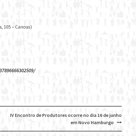
a, 105 – Canoas)
837896666302509/
IV Encontro de Produtores ocorre no dia 16 de junho
em Novo Hamburgo