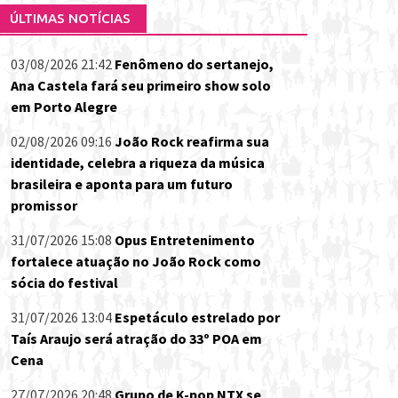
ÚLTIMAS NOTÍCIAS
03/08/2026 21:42
Fenômeno do sertanejo,
Ana Castela fará seu primeiro show solo
em Porto Alegre
02/08/2026 09:16
João Rock reafirma sua
identidade, celebra a riqueza da música
brasileira e aponta para um futuro
promissor
31/07/2026 15:08
Opus Entretenimento
fortalece atuação no João Rock como
sócia do festival
31/07/2026 13:04
Espetáculo estrelado por
Taís Araujo será atração do 33º POA em
Cena
27/07/2026 20:48
Grupo de K-pop NTX se