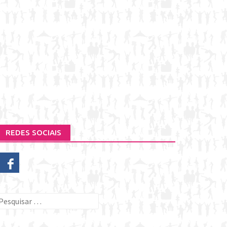
REDES SOCIAIS
esquisar
or: