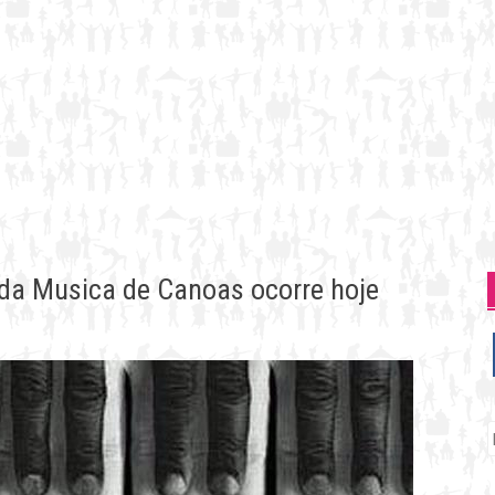
l da Musica de Canoas ocorre hoje
P
p