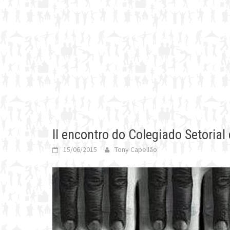
II encontro do Colegiado Setoria
15/06/2015
Tony Capellão