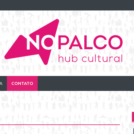
A
CONTATO