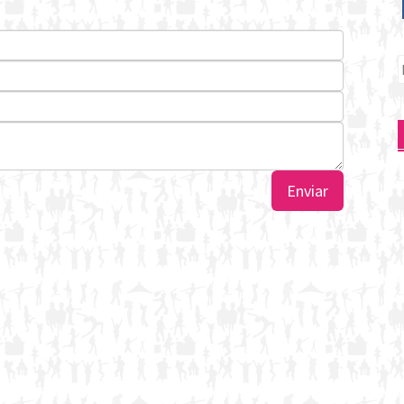
P
p
Enviar