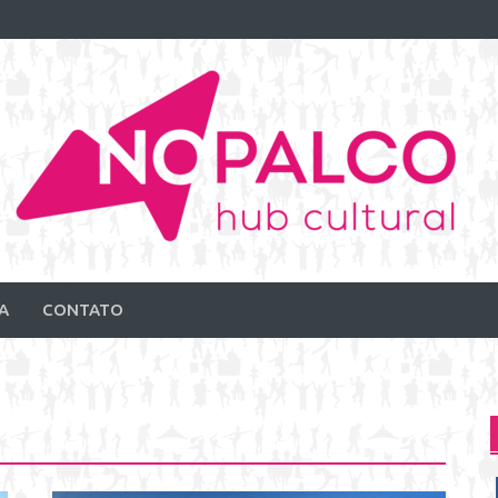
A
CONTATO