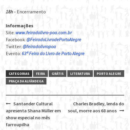
18h
– Encerramento
Informações
Site:
www.feiradolivro-poa.com.br
Facebook:
@FeiradoLivrodePortoAlegre
Twitter:
@feiradolivropoa
Evento:
63ª Feira do Livro de Porto Alegre
CATEGORIAS
FEIRA
GRÁTIS
LITERATURA
PORTO ALEGRE
PRAÇA DA ALFÂNDEGA
Santander Cultural
Charles Bradley, lenda do
Post
apresenta Shana Müller em
soul, morre aos 68 anos
navigation
show especial no mês
farroupilha