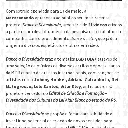
Com estreia agendada para
17 de maio, a
Macarenando
apresenta ao público seu mais recente
projeto,
Dance a Diversidade
, uma série de
21 vídeos
criados
a partir de um desdobramento da pesquisa e do trabalho da
companhia com o procedimento
Dance a Letra
, que já deu
origem a diversos espetáculos e obras em vídeo.
Dance a Diversidade
traz a temática
LGBTQIA+
através de
uma seleção de músicas de diversos estilos e épocas, tanto
da MPB quanto de artistas internacionais, com canções de
artistas como
Johnny Hooker, Adriana Calcanhoto, Nei
Matogrosso, Lulu Santos, Vitor Kley
, entre outros. O
projeto é vencedor do
Edital de Criação e Formação –
Diversidade das Culturas da Lei Aldir Blanc no estado do RS.
Dance a Diversidade
se propõe a focar, dar visibilidade e
investir no potencial de criação de novos sentidos para
temas que envolvam o universo LGBTQIA+, realizada por