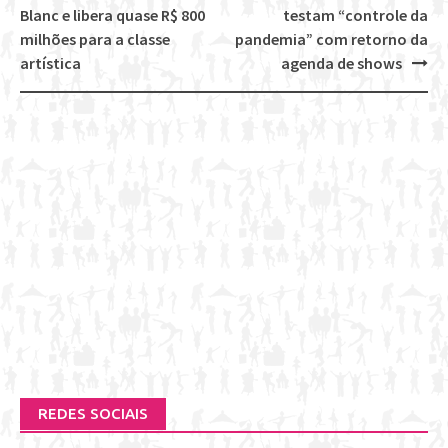
Post
Blanc e libera quase R$ 800
testam “controle da
navigation
milhões para a classe
pandemia” com retorno da
artística
agenda de shows
REDES SOCIAIS