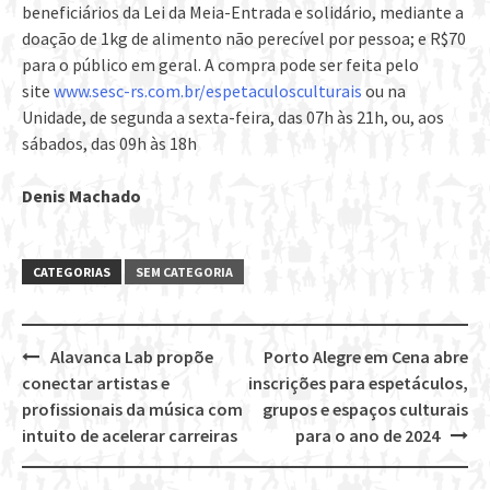
beneficiários da Lei da Meia-Entrada e solidário, mediante a
doação de 1kg de alimento não perecível por pessoa; e R$70
para o público em geral. A compra pode ser feita pelo
site
www.sesc-rs.com.br/espetaculosculturais
ou na
Unidade, de segunda a sexta-feira, das 07h às 21h, ou, aos
sábados, das 09h às 18h
Denis Machado
CATEGORIAS
SEM CATEGORIA
Alavanca Lab propõe
Porto Alegre em Cena abre
Post
conectar artistas e
inscrições para espetáculos,
navigation
profissionais da música com
grupos e espaços culturais
intuito de acelerar carreiras
para o ano de 2024