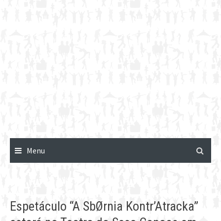
Menu
Espetáculo “A SbØrnia Kontr’Atracka”