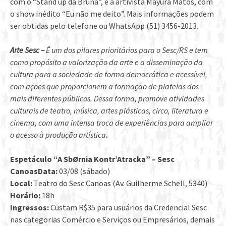
com o “Stand up da Bruna”, e a artivista Mayura Matos, com
o show inédito “Eu não me deito”. Mais informações podem
ser obtidas pelo telefone ou WhatsApp (51) 3456-2013.
Arte Sesc –
É um dos pilares prioritários para o Sesc/RS e tem
como propósito a valorização da arte e a disseminação da
cultura para a sociedade de forma democrática e acessível,
com ações que proporcionem a formação de plateias dos
mais diferentes públicos. Dessa forma, promove atividades
culturais de teatro, música, artes plásticas, circo, literatura e
cinema, com uma intensa troca de experiências para ampliar
o acesso à produção artística
.
Espetáculo “A SbØrnia Kontr’Atracka” – Sesc
Canoas
Data:
03/08 (sábado)
Local:
Teatro do Sesc Canoas (Av. Guilherme Schell, 5340)
Horário:
18h
Ingressos:
Custam R$35 para usuários da Credencial Sesc
nas categorias Comércio e Serviços ou Empresários, demais