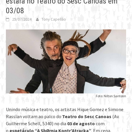
estará no Teatro do Sesc Canoas em
03/08
25/07/2024
Tony Capellão
Foto: Nilton Santolin
Unindo música e teatro, os artistas Hique Gomez e Simone
Rasslan voltam ao palco do
Teatro do Sesc Canoas
(Av.
Guilherme Schell, 5340) no dia
03 de agosto
com
o
espetáculo “A SbØrnia Kontr’Atracka”
. Em cena,