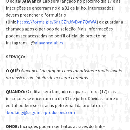
O edital
Alavanca Lab
será lançado no próximo dia 17 e as
inscrições se encerram no dia 31 de julho. Interessados
devem preencher o formulário
(link:
https://forms.gle/6ntGZhJfyDyn7QdWA
) e aguardar a
chamada após o período de seleção. Mais informações
podem ser acessadas no perfil oficial do projeto no
instagram – @
alavancalab.rs
.
SERVIÇO:
O QUÊ:
Alavanca Lab propõe conectar artistas e profissionais
da música com intuito de acelerar carreiras
QUANDO:
O edital será lançado na quarta-feira (17) e as
inscrições se encerram no dia 31 de julho. Dúvidas sobre o
edital podem ser tiradas pelo email da produtora –
booking@seguinteproducoes.com
ONDE:
Incrições podem ser feitas através do link –