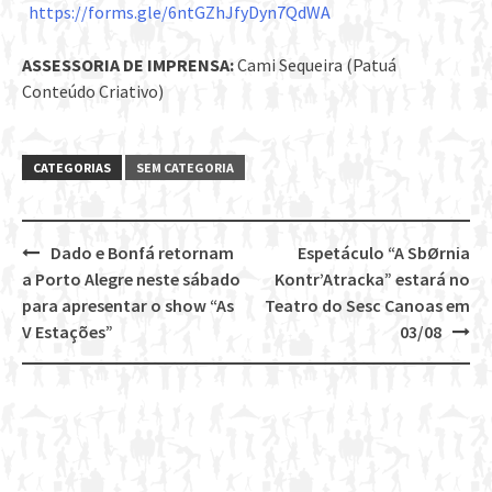
https://forms.gle/6ntGZhJfyDyn7QdWA
ASSESSORIA DE IMPRENSA:
Cami Sequeira (Patuá
Conteúdo Criativo)
CATEGORIAS
SEM CATEGORIA
Dado e Bonfá retornam
Espetáculo “A SbØrnia
Post
a Porto Alegre neste sábado
Kontr’Atracka” estará no
navigation
para apresentar o show “As
Teatro do Sesc Canoas em
V Estações”
03/08