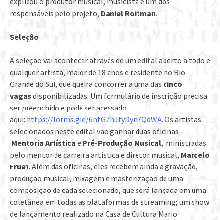
explicou o produtor musical, musicista e um dos
responsáveis pelo projeto,
Daniel Roitman
.
Seleção
A seleção vai acontecer através de um edital aberto a todo e
qualquer artista, maior de 18 anos e residente no Rio
Grande do Sul, que queira concorrer a uma das
cinco
vagas
disponibilizadas. Um formulário de inscrição precisa
ser preenchido e pode ser acessado
aqui:
https://forms.gle/6ntGZhJfyDyn7QdWA
. Os artistas
selecionados neste edital vão ganhar duas oficinas –
Mentoria Artística
e
Pré-Produção Musical
, ministradas
pelo mentor de carreira artística e diretor musical,
Marcelo
Fruet
. Além das oficinas, eles recebem ainda a gravação,
produção musical, mixagem e masterização de uma
composição de cada selecionado, que será lançada em uma
coletânea em todas as plataformas de streaming; um show
de lançamento realizado na Casa de Cultura Mario