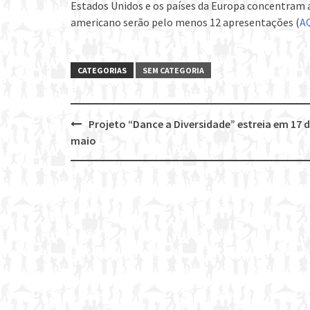
Estados Unidos e os países da Europa concentram a
americano serão pelo menos 12 apresentações (
A
CATEGORIAS
SEM CATEGORIA
Projeto “Dance a Diversidade” estreia em 17 
Post
maio
navigation