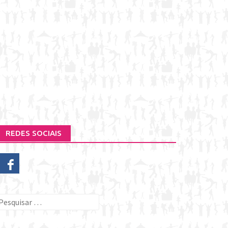
REDES SOCIAIS
esquisar
or: