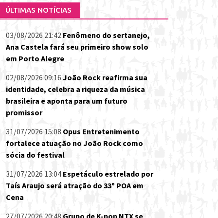
ÚLTIMAS NOTÍCIAS
03/08/2026 21:42
Fenômeno do sertanejo,
Ana Castela fará seu primeiro show solo
em Porto Alegre
02/08/2026 09:16
João Rock reafirma sua
identidade, celebra a riqueza da música
brasileira e aponta para um futuro
promissor
31/07/2026 15:08
Opus Entretenimento
fortalece atuação no João Rock como
sócia do festival
31/07/2026 13:04
Espetáculo estrelado por
Taís Araujo será atração do 33º POA em
Cena
27/07/2026 20:48
Grupo de K-pop NTX se