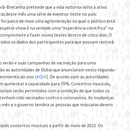
Grã-Bretanha pretende que a vida noturna volte à ativa
ício deste mês uma série de eventos-teste no país.
1 foi palco de mais uma aglomeração na qual o público está
 espécie show é na verdade uma “experiência científica” na
e compromete a fazer novos testes dentro de cinco dias. O
odos os dados dos participantes para que possam rastreá-
 o verão e suas campanhas de vacinação para uma
o as autoridades de Dubai que anunciaram nesta segunda-
tenimento ao vivo (
AQUI
). De acordo com as autoridades
dem aumentar a capacidade para 70%. Concertos musicais,
cionais serão permitidos com a condição de que todos os
 tenham sido vacinados contra o coronavírus. As mudanças
um mês e o governo lembra as pessoas que máscaras devem
pais concertos musicais a partir de maio de 2021. Os