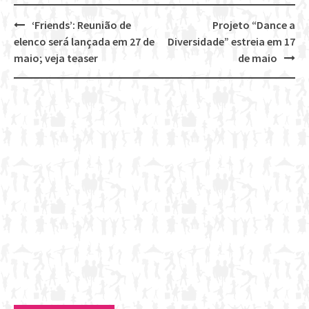
‘Friends’: Reunião de
Projeto “Dance a
Post
elenco será lançada em 27 de
Diversidade” estreia em 17
navigation
maio; veja teaser
de maio