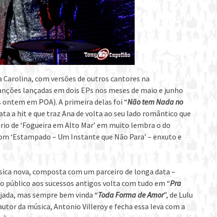
a Carolina, com versões de outros cantores na
canções lançadas em dois EPs nos meses de maio e junho
s ontem em POA). A primeira delas foi “
Não tem Nada no
ata a hit e que traz Ana de volta ao seu lado romântico que
ário de ‘Fogueira em Alto Mar’ em muito lembra o do
com ‘Estampado – Um Instante que Não Para’ – enxuto e
sica nova, composta com um parceiro de longa data –
 do público aos sucessos antigos volta com tudo em “
Pra
njada, mas sempre bem vinda “
Toda Forma de Amor
”, de Lulu
 autor da música, Antonio Villeroy e fecha essa leva com a