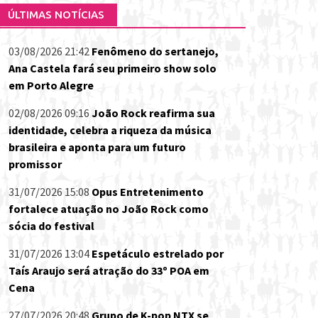
ÚLTIMAS NOTÍCIAS
03/08/2026 21:42
Fenômeno do sertanejo,
Ana Castela fará seu primeiro show solo
em Porto Alegre
02/08/2026 09:16
João Rock reafirma sua
identidade, celebra a riqueza da música
brasileira e aponta para um futuro
promissor
31/07/2026 15:08
Opus Entretenimento
fortalece atuação no João Rock como
sócia do festival
31/07/2026 13:04
Espetáculo estrelado por
Taís Araujo será atração do 33º POA em
Cena
27/07/2026 20:48
Grupo de K-pop NTX se