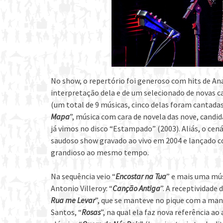
No show, o repertório foi generoso com hits de An
interpretação dela e de um selecionado de novas 
(um total de 9 músicas, cinco delas foram cantada
Mapa
”, música com cara de novela das nove, candid
já vimos no disco “Estampado” (2003). Aliás, o cen
saudoso show gravado ao vivo em 2004 e lançado 
grandioso ao mesmo tempo.
Na sequência veio “
Encostar na Tua
” e mais uma mú
Antonio Villeroy: “
Canção Antiga
”. A receptividade
Rua me Levar
”, que se manteve no pique com a ma
Santos, “
Rosas
”, na qual ela faz nova referência ao