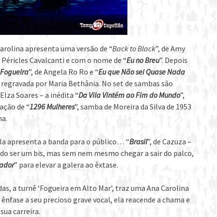
arolina apresenta uma versão de “
Back to Black
”, de Amy
Péricles Cavalcanti e com o nome de “
Eu no Breu
”. Depois
Fogueira
”, de Angela Ro Ro e “
Eu que Não sei Quase Nada
 regravada por Maria Bethânia. No set de sambas são
lza Soares – a inédita “
Da Vila Vintém ao Fim do Mundo
”,
vação de “
1296 Mulheres
”, samba de Moreira da Silva de 1953
na.
ela apresenta a banda para o público… “
Brasil
”, de Cazuza –
indo ser um bis, mas sem nem mesmo chegar a sair do palco,
ador
” para elevar a galera ao êxtase.
s, a turnê ‘Fogueira em Alto Mar’, traz uma Ana Carolina
ênfase a seu precioso grave vocal, ela reacende a chama e
ua carreira.