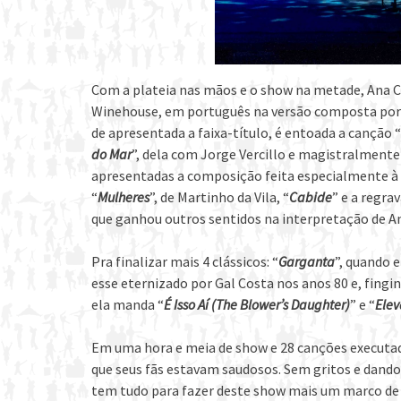
Com a plateia nas mãos e o show na metade, Ana C
Winehouse, em português na versão composta por 
de apresentada a faixa-título, é entoada a canção “
do Mar
”, dela com Jorge Vercillo e magistralmente
apresentadas a composição feita especialmente à E
“
Mulheres
”, de Martinho da Vila, “
Cabide
” e a regra
que ganhou outros sentidos na interpretação de A
Pra finalizar mais 4 clássicos: “
Garganta
”, quando 
esse eternizado por Gal Costa nos anos 80 e, fing
ela manda “
É Isso Aí (The Blower’s Daughter)
” e “
Elev
Em uma hora e meia de show e 28 canções executada
que seus fãs estavam saudosos. Sem gritos e dando 
tem tudo para fazer deste show mais um marco de s