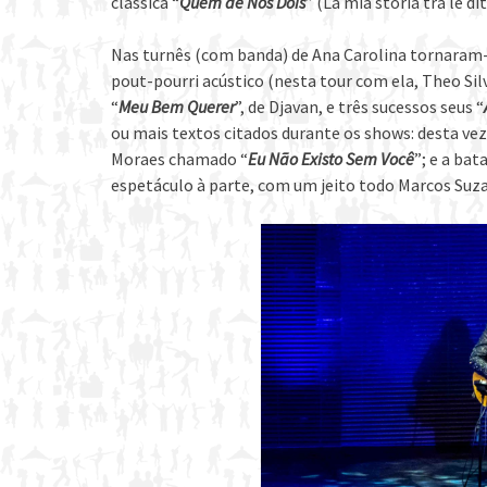
clássica “
Quem de Nós Dois
” (La mia storia tra le dit
Nas turnês (com banda) de Ana Carolina tornaram-s
pout-pourri acústico (nesta tour com ela, Theo Sil
“
Meu Bem Querer
”, de Djavan, e três sucessos seus “
ou mais textos citados durante os shows: desta ve
Moraes chamado “
Eu Não Existo Sem Você
”; e a ba
espetáculo à parte, com um jeito todo Marcos Suza