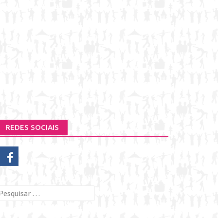
REDES SOCIAIS
esquisar
or: