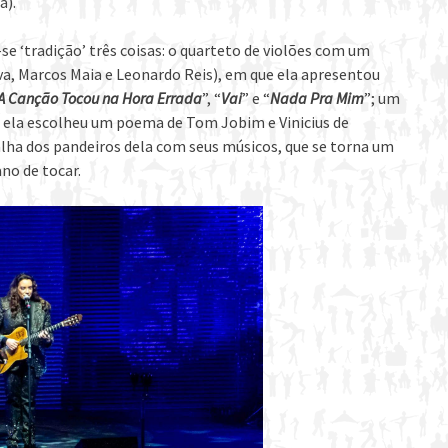
a).
e ‘tradição’ três coisas: o quarteto de violões com um
va, Marcos Maia e Leonardo Reis), em que ela apresentou
A Canção Tocou na Hora Errada
”, “
Vai
” e “
Nada Pra Mim
”; um
z ela escolheu um poema de Tom Jobim e Vinicius de
talha dos pandeiros dela com seus músicos, que se torna um
no de tocar.