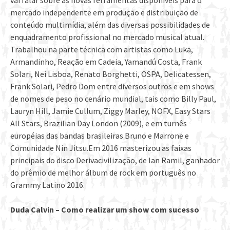
vai falar sobre as novas ferramentas disponíveis para o
mercado independente em produção e distribuição de
conteúdo multimídia, além das diversas possibilidades de
enquadramento profissional no mercado musical atual.
Trabalhou na parte técnica com artistas como Luka,
Armandinho, Reação em Cadeia, Yamandú Costa, Frank
Solari, Nei Lisboa, Renato Borghetti, OSPA, Delicatessen,
Frank Solari, Pedro Dom entre diversos outros e em shows
de nomes de peso no cenário mundial, tais como Billy Paul,
Lauryn Hill, Jamie Cullum, Ziggy Marley, NOFX, Easy Stars
All Stars, Brazilian Day London (2009), e em turnês
européias das bandas brasileiras Bruno e Marrone e
Comunidade Nin Jitsu.Em 2016 masterizou as faixas
principais do disco Derivacivilização, de Ian Ramil, ganhador
do prêmio de melhor álbum de rock em português no
Grammy Latino 2016.
Duda Calvin – Como realizar um show com sucesso