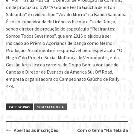
e “Por Trás da Música”. É Diretor de Produção na CoFilms,
onde produziu o DVD “A Grande Festa Gaúcha de Elton
Saldanha” e o videoclipe “Voz do Morro” da Banda Saldanha.
É sócio-fundador da Reticências Escola e Cia de Dança,
sendo diretor de produção do espetáculo “Retirantes:
Somos Todos Severinos”, que em 2016 o ajudou a ser
indicado ao Prêmio Açorianos de Dança como Melhor
Produção. Atualmente é responsável pelo espetáculo “O
Negro” do Projeto Social MuDança de Veranópolis, e da
Gestão Artística da carreira do Grupo Bem a Vontade de
Canoas e Diretor de Eventos da América Sul Off Road,
empresa organizadora do Campeonato Gaúcho de Rally
4×4.
CATEGORIAS
SEM CATEGORIA
Abertas as inscrições
Com o tema “Na Tela da