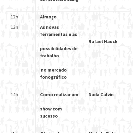
12h
Almoço
13h
As novas
ferramentas e as
Rafael Hauck
possibilidades de
trabalho
no mercado
fonográfico
14h
Como realizar um
Duda Calvin
show com
sucesso