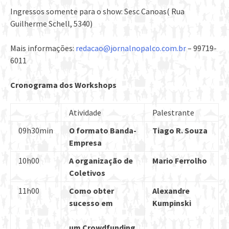
Ingressos somente para o show: Sesc Canoas( Rua
Guilherme Schell, 5340)
Mais informações:
redacao@jornalnopalco.com.br
– 99719-
6011
Cronograma dos Workshops
Atividade
Palestrante
09h30min
O formato Banda-
Tiago R. Souza
Empresa
10h00
A organização de
Mario Ferrolho
Coletivos
11h00
Como obter
Alexandre
sucesso em
Kumpinski
um Crowdfunding