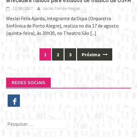
arrecadará fundos para estudos de músico da OSPA
12/08/2017
Lucas Corrêa Viegas
Weslei Felix Ajarda, integrante da Ospa (Orquestra
Sinfônica de Porto Alegre), realiza no dia 17 de agosto
(quinta-feira), às 20h30, no Theatro São
[...]
1
2
3
Próxima
Posts
navigation
REDES SOCIAIS
Pesquisar
por: