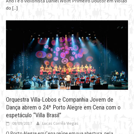
Ano I é o violonista Daniel Wolff. Primeiro Doutor em Violão
do
[...]
Orquestra Villa-Lobos e Companhia Jovem de
Dança abrem o 24º Porto Alegre em Cena com o
espetáculo “Villa Brasil”
08/09/2017
Lucas Corrêa Viegas
O Porto Alegre em Cena reúne em sua abertura, pela