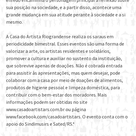
enredo encaminha o personagem principal à reflexão sobre
sua posição na sociedade, e a partir disso, acontece uma
grande mudança em sua atitude perante à sociedade e a si
mesmo.
A Casa do Artista Riograndense realiza os saraus em
periodicidade bimestral. Esses eventos são uma forma de
valorizar a arte, os artistas residentes e solidários,
promover a cultura e auxiliar no sustento da instituição,
que sobrevive apenas de doações. Não é cobrada entrada
para assistir às apresentações, mas quem desejar, pode
colaborar com a casa por meio de doações de alimentos,
produtos de higiene pessoal e limpeza doméstica, para
contribuir com o bem-estar dos moradores. Mais
informações podem ser obtidas no site
www.casadoartistars.com.br ou página
www.facebook.com/casadoartistars. O evento conta com o
apoio do Sindimusirs e Sated/RS.*