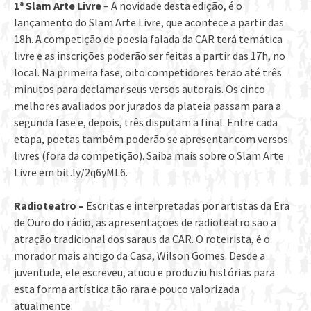
1ª Slam Arte Livre
– A novidade desta edição, é o
lançamento do Slam Arte Livre, que acontece a partir das
18h. A competição de poesia falada da CAR terá temática
livre e as inscrições poderão ser feitas a partir das 17h, no
local. Na primeira fase, oito competidores terão até três
minutos para declamar seus versos autorais. Os cinco
melhores avaliados por jurados da plateia passam para a
segunda fase e, depois, três disputam a final. Entre cada
etapa, poetas também poderão se apresentar com versos
livres (fora da competição). Saiba mais sobre o Slam Arte
Livre em bit.ly/2q6yML6.
Radioteatro –
Escritas e interpretadas por artistas da Era
de Ouro do rádio, as apresentações de radioteatro são a
atração tradicional dos saraus da CAR. O roteirista, é o
morador mais antigo da Casa, Wilson Gomes. Desde a
juventude, ele escreveu, atuou e produziu histórias para
esta forma artística tão rara e pouco valorizada
atualmente.