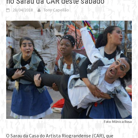
no Sarau da CAR deste sábado
28/04/2018
Tony Capellão
Foto: Mônica Rosa
O Sarau da Casa do Artista Riograndense (CAR), que