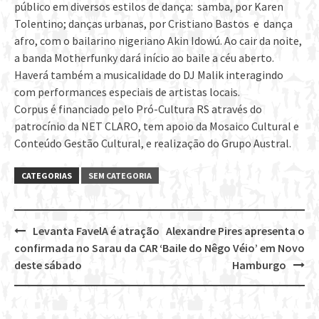
público em diversos estilos de dança: samba, por Karen
Tolentino; danças urbanas, por Cristiano Bastos e dança
afro, com o bailarino nigeriano Akin Idowú. Ao cair da noite,
a banda Motherfunky dará início ao baile a céu aberto.
Haverá também a musicalidade do DJ Malik interagindo
com performances especiais de artistas locais.
Corpus é financiado pelo Pró-Cultura RS através do
patrocínio da NET CLARO, tem apoio da Mosaico Cultural e
Conteúdo Gestão Cultural, e realização do Grupo Austral.
CATEGORIAS
SEM CATEGORIA
Levanta FavelA é atração
Alexandre Pires apresenta o
Post
confirmada no Sarau da CAR
‘Baile do Nêgo Véio’ em Novo
navigation
deste sábado
Hamburgo