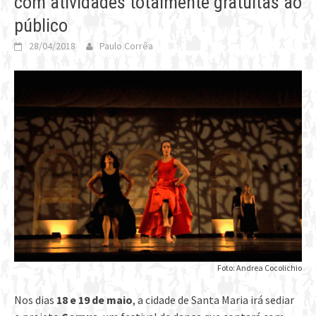
com atividades totalmente gratuitas ao
público
28/04/2018
Paulo Corrêa
Foto: Andrea Cocolichio
Nos dias
18 e 19 de maio
, a cidade de Santa Maria irá sediar