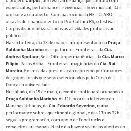
o projeto
Corpus
, um festival de dança que contará com
espetáculos, performances e vivências, show musical, DJ e
um baile a céu aberto. Com patrocínio da NET CLARO
através do financiamento do Pró-Cultura RS, o festival
Corpus disponibilizará todas as atividades gratuitas ao
público.
Na sexta-feira, dia 18 de maio, será apresentado na
Praça
Saldanha Marinho
os espetáculos Fronteiras, da
Cia.
Andrea Spolaor
; Sete Oito Impermanências, da
Cia. Marco
Filipin
; Patas Ariba – Fronteiras Imaginárias da
Cia. Rui
Moreira
. Entre cada apresentação ocorrerão perfomances
de grupos locais
que serão selecionados pelo Curso de
Dança da universidade.
No sábado, dia 19 de maio, o evento continuará ocupando a
Praça Saldanha Marinho
. As 11h ocorre a intervenção
Manchas Urbanas, da
Cia. Eduardo Severino
, numa
performance sobre aquecimento global, e das 13h às 22h
segue a programação, com apoio de Foodtrucks e
cervejeiros artesanais. Neste dia haverá vivências abertas ao