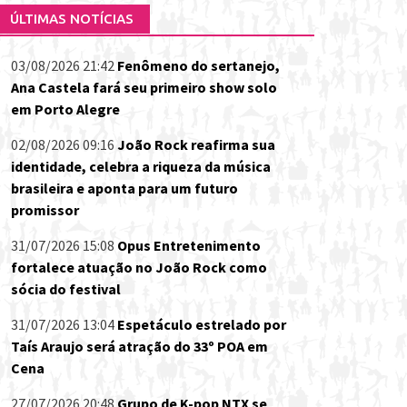
ÚLTIMAS NOTÍCIAS
03/08/2026 21:42
Fenômeno do sertanejo,
Ana Castela fará seu primeiro show solo
em Porto Alegre
02/08/2026 09:16
João Rock reafirma sua
identidade, celebra a riqueza da música
brasileira e aponta para um futuro
promissor
31/07/2026 15:08
Opus Entretenimento
fortalece atuação no João Rock como
sócia do festival
31/07/2026 13:04
Espetáculo estrelado por
Taís Araujo será atração do 33º POA em
Cena
27/07/2026 20:48
Grupo de K-pop NTX se