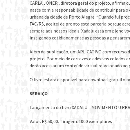
CARLA JONER , diretora geral do projeto, afirma q
nasce com a responsabilidade de contribuir para o 
urbana da cidade de Porto Alegre: “Quando fui procu
FAC/RS, aceitei de pronto esta parceria porque acr
sempre aos nossos ideais. Xadalu está em pleno vo
instigando cotidianamente as pessoas a pensarem 
Além da publicação, um APLICATIVO com recurso d
projeto. Por meio de cartazes e adesivos colados 
derão acessar um conteúdo virtual relacionado ao p
O livro estará disponível para download gratuito n
SERVIÇO
Lançamento do livro XADALU – MOVIMENTO U RBANO
Valor: R$ 50,00. Tiragem: 1000 exemplares