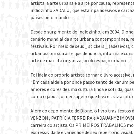
artista: a arte urbana e a arte por causa, repres
indiozinho XADALU , que estampa adesivos e carta
países pelo mundo.
Desde o surgimento do indiozinho, em 2004, Dione
cenário mundial da arte urbana contemporânea, re
festivais. Por meio de seus _ stickers _ (adesivos)
urbanoscom sua arte que denuncia, informa e consci
arte de rua e d a organização do espaço urbano .
Foi ideia do próprio artista tornar o livro acessível
“Em cada aldeia por onde passo tento deixar um pe
amores e dores de uma cultura linda e sofrida, quas
como o jabuti, o mensageiro que leva e traz a info
Além do depoimento de Dione, o livro traz text
VENZON , PATRÍCIA FERREIRA e ADAUANY ZIMOVSKI ,
carreira do artista. Os PRIMEIROS TRABALHOS mos
expressividade e variedade de seu repertório visual