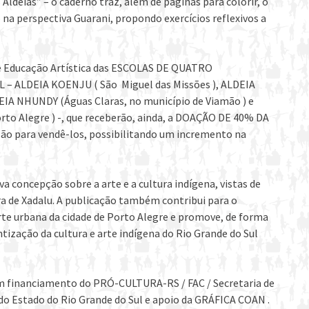
Aldeias” – o caderno traz, além de páginas para colorir, o
 na perspectiva Guarani, propondo exercícios reflexivos a
de Educação Artística das ESCOLAS DE QUATRO
 ALDEIA KOENJU ( São Miguel das Missões ), ALDEIA
DEIA NHUNDY (Águas Claras, no município de Viamão ) e
rto Alegre ) -, que receberão, ainda, a DOAÇÃO DE 40% DA
ão para vendê-los, possibilitando um incremento na
va concepção sobre a arte e a cultura indígena, vistas de
bra de Xadalu. A publicação também contribui para o
arte urbana da cidade de Porto Alegre e promove, de forma
tização da cultura e arte indígena do Rio Grande do Sul
 financiamento do PRÓ-CULTURA-RS / FAC / Secretaria de
 do Estado do Rio Grande do Sul e apoio da GRÁFICA COAN .