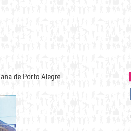
bana de Porto Alegre
P
p