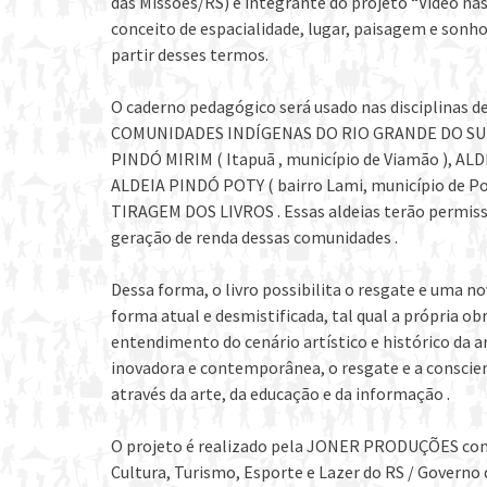
das Missões/RS) e integrante do projeto “Vídeo nas 
conceito de espacialidade, lugar, paisagem e sonho
partir desses termos.
O caderno pedagógico será usado nas disciplinas 
COMUNIDADES INDÍGENAS DO RIO GRANDE DO SUL –
PINDÓ MIRIM ( Itapuã , município de Viamão ), AL
ALDEIA PINDÓ POTY ( bairro Lami, município de Po
TIRAGEM DOS LIVROS . Essas aldeias terão permiss
geração de renda dessas comunidades .
Dessa forma, o livro possibilita o resgate e uma no
forma atual e desmistificada, tal qual a própria o
entendimento do cenário artístico e histórico da 
inovadora e contemporânea, o resgate e a conscien
através da arte, da educação e da informação .
O projeto é realizado pela JONER PRODUÇÕES com
Cultura, Turismo, Esporte e Lazer do RS / Governo