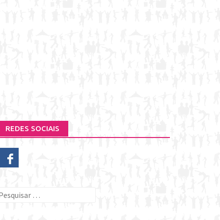
REDES SOCIAIS
esquisar
or: