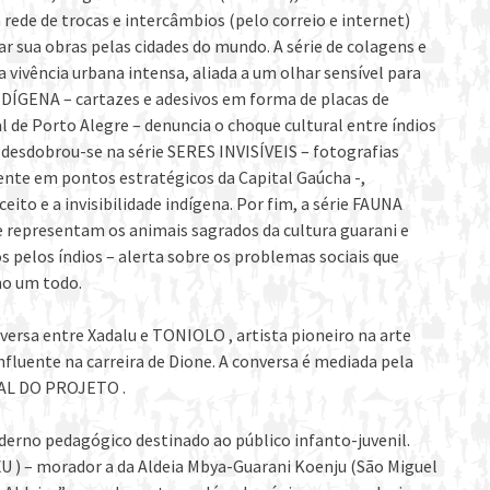
de de trocas e intercâmbios (pelo correio e internet)
r sua obras pelas cidades do mundo. A série de colagens e
vência urbana intensa, aliada a um olhar sensível para
 INDÍGENA – cartazes e adesivos em forma de placas de
l de Porto Alegre – denuncia o choque cultural entre índios
 desdobrou-se na série SERES INVISÍVEIS – fotografias
nte em pontos estratégicos da Capital Gaúcha -,
to e a invisibilidade indígena. Por fim, a série FAUNA
 representam os animais sagrados da cultura guarani e
pelos índios – alerta sobre os problemas sociais que
mo um todo.
ersa entre Xadalu e TONIOLO , artista pioneiro na arte
luente na carreira de Dione. A conversa é mediada pela
AL DO PROJETO .
derno pedagógico destinado ao público infanto-juvenil.
) – morador a da Aldeia Mbya-Guarani Koenju (São Miguel