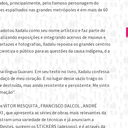
entados, principalmente, pelo famoso personagem do
zes espalhados nas grandes metrópoles e em mais de 60
 adotou Xadalu como seu nome artístico e faz parte do
alizando exposições e integrando acervos de museus e
, cartazes e fotografias, Xadalu repovoa os grandes centros
entiza o público para as questões da causa indígena, d a
 na língua Guarani. Em seu texto no livro, Xadalu confessa:
daço de meu coração. E no lugar desse vazio trago os
e destruída, mas ainda resistente e persistente. Me sinto
rmação”.
os de VITOR MESQUITA , FRANCISCO DALCOL , ANDRÉ
 que apresenta as séries de obras mais relevantes da
tram uma variedade de técnicas e já anunciam a
. Destes, surgem os STICKERS (adesivos), e é através da