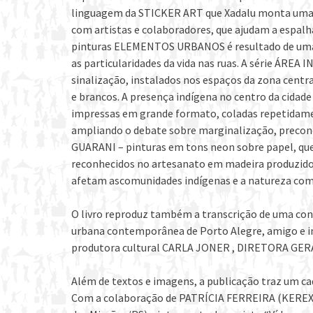
linguagem da STICKER ART que Xadalu monta uma re
com artistas e colaboradores, que ajudam a espalha
pinturas ELEMENTOS URBANOS é resultado de uma vi
as particularidades da vida nas ruas. A série ÁREA
sinalização, instalados nos espaços da zona centra
e brancos. A presença indígena no centro da cidade
impressas em grande formato, coladas repetidame
ampliando o debate sobre marginalização, preconcei
GUARANI – pinturas em tons neon sobre papel, que
reconhecidos no artesanato em madeira produzidos 
afetam ascomunidades indígenas e a natureza co
O livro reproduz também a transcrição de uma conv
urbana contemporânea de Porto Alegre, amigo e inf
produtora cultural CARLA JONER , DIRETORA GER
Além de textos e imagens, a publicação traz um ca
Com a colaboração de PATRÍCIA FERREIRA (KEREXU 