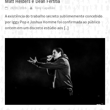
Matt Helders e Dean Fertitia
28/01/2016
Tony Capellão
A existência do trabalho secreto sublimemente concebido
por Iggy Pop e Joshua Homme foi confirmada ao público
ontem em um discreto estúdio aos
[...]