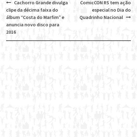
Cachorro Grande divulga
ComicCON RS tem ação
Post
clipe da décima faixa do
especial no Dia do
navigation
álbum “Costa do Marfim” e
Quadrinho Nacional
anuncia novo disco para
2016