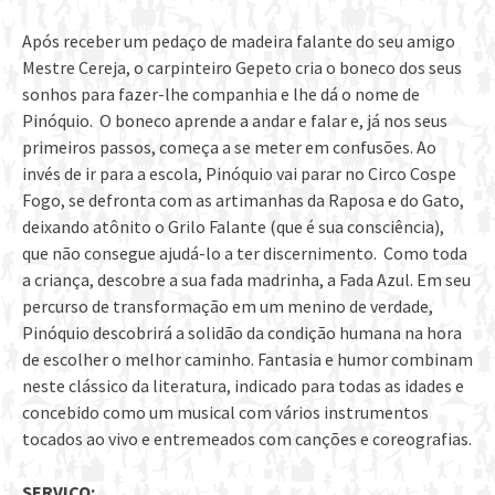
Após receber um pedaço de madeira falante do seu amigo
Mestre Cereja, o carpinteiro Gepeto cria o boneco dos seus
sonhos para fazer-lhe companhia e lhe dá o nome de
Pinóquio. O boneco aprende a andar e falar e, já nos seus
primeiros passos, começa a se meter em confusões. Ao
invés de ir para a escola, Pinóquio vai parar no Circo Cospe
Fogo, se defronta com as artimanhas da Raposa e do Gato,
deixando atônito o Grilo Falante (que é sua consciência),
que não consegue ajudá-lo a ter discernimento. Como toda
a criança, descobre a sua fada madrinha, a Fada Azul. Em seu
percurso de transformação em um menino de verdade,
Pinóquio descobrirá a solidão da condição humana na hora
de escolher o melhor caminho. Fantasia e humor combinam
neste clássico da literatura, indicado para todas as idades e
concebido como um musical com vários instrumentos
tocados ao vivo e entremeados com canções e coreografias.
SERVIÇO: