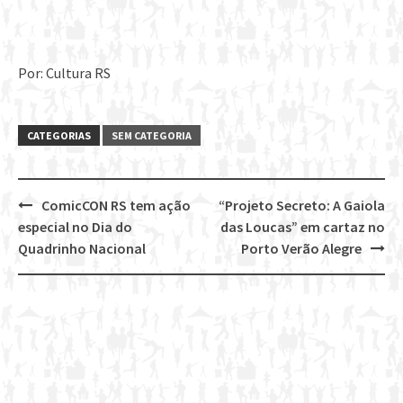
Por: Cultura RS
CATEGORIAS
SEM CATEGORIA
ComicCON RS tem ação
“Projeto Secreto: A Gaiola
Post
especial no Dia do
das Loucas” em cartaz no
navigation
Quadrinho Nacional
Porto Verão Alegre