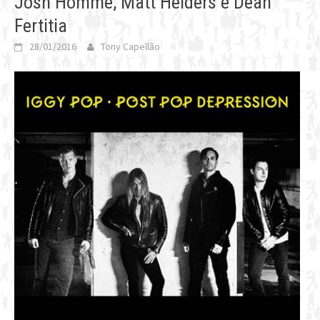
Josh Homme, Matt Helders e Dean
Fertitia
28/01/2016
Tony Capellão