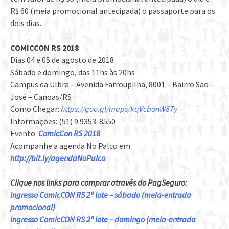
R$ 60 (meia promocional antecipada) o passaporte para os
dois dias.
COMICCON RS 2018
Dias 04 e 05 de agosto de 2018
Sábado e domingo, das 11hs às 20hs
Campus da Ulbra – Avenida Farroupilha, 8001 – Bairro São
José – Canoas/RS
Como Chegar:
https://goo.gl/maps/kqVcbonW87y
Informações: (51) 9.9353-8550
Evento:
ComicCon RS 2018
Acompanhe a agenda No Palco em
http://bit.ly/agendaNoPalco
Clique nos links para comprar através do PagSeguro:
Ingresso ComicCON RS 2º lote – sábado (meia-entrada
promocional)
Ingresso ComicCON RS 2º lote – domingo (meia-entrada