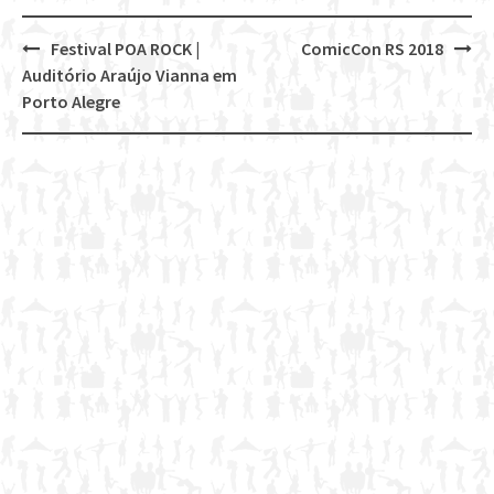
Festival POA ROCK |
ComicCon RS 2018
Post
Auditório Araújo Vianna em
navigation
Porto Alegre