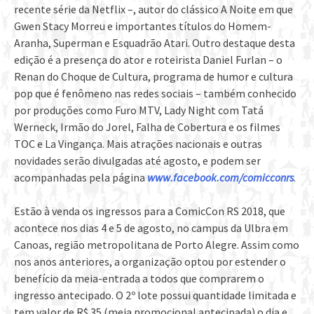
recente série da Netflix –, autor do clássico A Noite em que
Gwen Stacy Morreu e importantes títulos do Homem-
Aranha, Superman e Esquadrão Atari. Outro destaque desta
edição é a presença do ator e roteirista Daniel Furlan – o
Renan do Choque de Cultura, programa de humor e cultura
pop que é fenômeno nas redes sociais – também conhecido
por produções como Furo MTV, Lady Night com Tatá
Werneck, Irmão do Jorel, Falha de Cobertura e os filmes
TOC e La Vingança. Mais atrações nacionais e outras
novidades serão divulgadas até agosto, e podem ser
acompanhadas pela página
www.facebook.com/comicconrs
.
Estão à venda os ingressos para a ComicCon RS 2018, que
acontece nos dias 4 e 5 de agosto, no campus da Ulbra em
Canoas, região metropolitana de Porto Alegre. Assim como
nos anos anteriores, a organização optou por estender o
benefício da meia-entrada a todos que comprarem o
ingresso antecipado. O 2º lote possui quantidade limitada e
tem valor de R$ 35 (meia promocional antecipada) o dia e