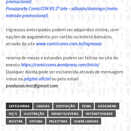
promocional)
Passaporte ComicCON RS 2º lote – sábado/domingo (meia-
entrada promocional)
Ingressos antecipados podem ser adquiridos online, com
opções de pagamento por cartão ou boleto bancário,
através do site
www.comicconrs.com.br/ingressos
reserva de mesas e estandes podem ser feitias no site do
evento
https://comicconrs.wordpress.com/inicio/
Qualquer dúvida pode ser esclarecida através de mensagem
inbox na
página oficial
ou pelo email
producao.mcc@gmail.com
.
CATEGORIAS
CANOAS
EXPOSIÇÃO
FEIRA
GEEK/NERD
HQ'S
ILUSTRAÇÃO
INFANTOJUVENIL
INTERATIVIDADE
MOSTRA
OFICINA
PALESTRAS
ULBRA CANOAS