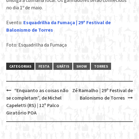
divulga a culinária local. Os ganhadores serão conhecidos
no dia 1º de maio.
Evento:
Esquadrilha da Fumaça | 29º Festival de
Balonismo de Torres
Foto: Esquadrilha da Fumaça
CATEGORIAS
FESTA
GRÁTIS
SHOW
TORRES
“Enquanto as coisas não
Zé Ramalho | 29º Festival de
Post
se completam”, de Michel
Balonismo de Torres
navigation
Capeletti (RS) | 12º Palco
Giratório POA