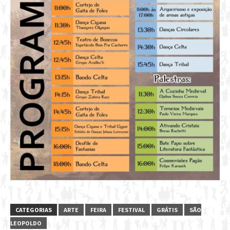
CATEGORIAS
ARTE
FEIRA
FESTIVAL
GRÁTIS
SÃO
LEOPOLDO