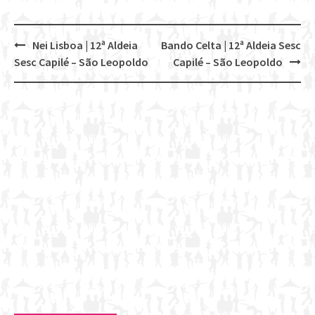
Nei Lisboa | 12ª Aldeia
Bando Celta | 12ª Aldeia Sesc
Post
Sesc Capilé – São Leopoldo
Capilé – São Leopoldo
navigation