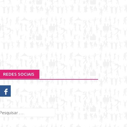
REDES SOCIAIS
esquisar
or: