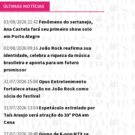
ÚLTIMAS NOTÍCIAS
03/08/2026 21:42
Fenômeno do sertanejo,
Ana Castela fará seu primeiro show solo
em Porto Alegre
02/08/2026 09:16
João Rock reafirma sua
identidade, celebra a riqueza da música
brasileira e aponta para um futuro
promissor
31/07/2026 15:08
Opus Entretenimento
fortalece atuação no João Rock como
sócia do festival
31/07/2026 13:04
Espetáculo estrelado por
Taís Araujo será atração do 33º POA em
Cena
27/07/2026 20:48
Grupo de K-pop NTX se