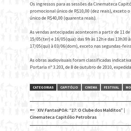
Os ingressos para as sessões da Cinemateca Capit
promocional único de R$10,00 (dez reais), exceto 
único de R$40,00 (quarenta reais).
As vendas antecipadas acontecem a partir de 11 de 
15/05(ter) e 16/05(qua): das 9h às 12h e das 13h30 à
17/05(qui) à 03/06(dom), exceto nas segundas-feiras
As obras audiovisuais foram classificadas indicat
Portaria nº 3.203, de 8 de outubro de 2010, expedida
CATEGORIAS
CAPITÓLIO
CINEMA
FESTIVAL
MO
XIV FantasPOA: “27: O Clube dos Malditos” |
Post
Cinemateca Capitólio Petrobras
navigation