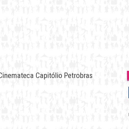
 Cinemateca Capitólio Petrobras
P
p