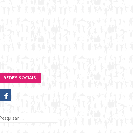
REDES SOCIAIS
esquisar
or: