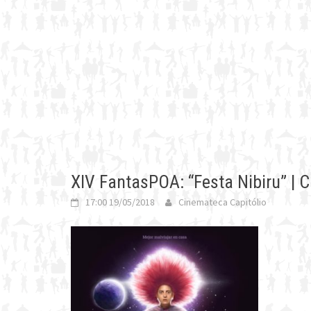
XIV FantasPOA: “Festa Nibiru” | 
17:00 19/05/2018
Cinemateca Capitólio