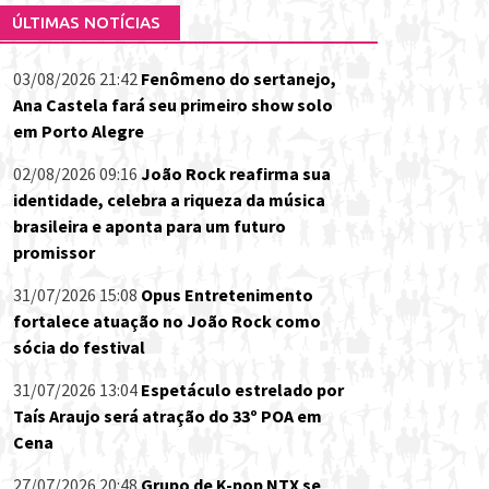
ÚLTIMAS NOTÍCIAS
03/08/2026 21:42
Fenômeno do sertanejo,
Ana Castela fará seu primeiro show solo
em Porto Alegre
02/08/2026 09:16
João Rock reafirma sua
identidade, celebra a riqueza da música
brasileira e aponta para um futuro
promissor
31/07/2026 15:08
Opus Entretenimento
fortalece atuação no João Rock como
sócia do festival
31/07/2026 13:04
Espetáculo estrelado por
Taís Araujo será atração do 33º POA em
Cena
27/07/2026 20:48
Grupo de K-pop NTX se