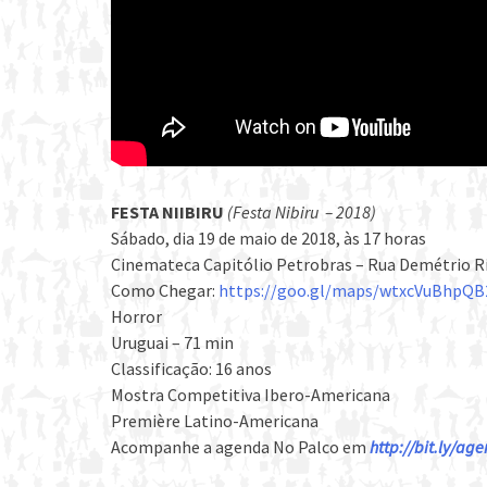
FESTA NIIBIRU
(Festa Nibiru – 2018)
Sábado, dia 19 de maio de 2018, às 17 horas
Cinemateca Capitólio Petrobras – Rua Demétrio Ri
Como Chegar:
https://goo.gl/maps/wtxcVuBhpQB
Horror
Uruguai – 71 min
Classificação: 16 anos
Mostra Competitiva Ibero-Americana
Première Latino-Americana
Acompanhe a agenda No Palco em
http://bit.ly/a