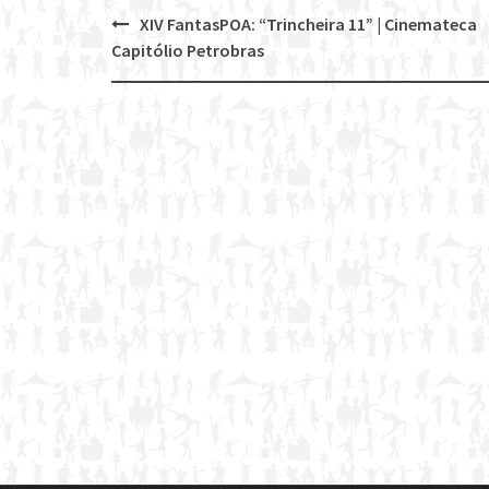
XIV FantasPOA: “Trincheira 11” | Cinemateca
Post
Capitólio Petrobras
navigation