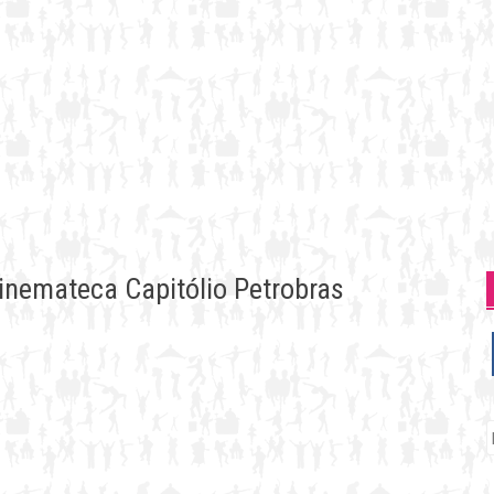
Cinemateca Capitólio Petrobras
P
p