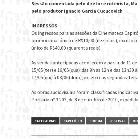
Sessão comentada pelo diretor e roteirista, Man
pelo produtor Ignacio García Cucucovich
INGRESSOS
Os ingressos para as sessões da Cinemateca Capit
promocional único de R$10,00 (dez reais), exceto 
único de R$40,00 (quarenta reais).
As vendas antecipadas acontecem a partir de 11 de 
15/05(ter) e 16/05(qua): das 9h às 12h e das 13h30 à
17/05(qui) à 03/06(dom), exceto nas segundas-feiras
As obras audiovisuais foram classificadas indicat
Portaria nº 3.203, de 8 de outubro de 2010, expedida
CATEGORIAS
CAPITÓLIO
CINEMA
FESTIVAL
MO