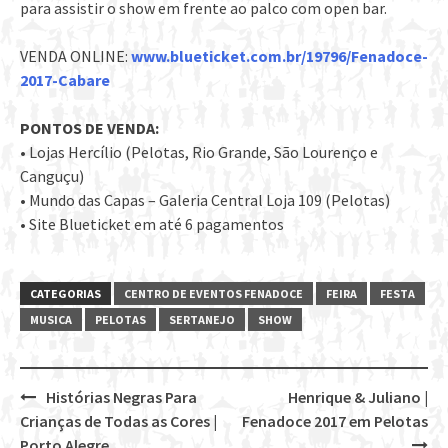
para assistir o show em frente ao palco com open bar.
VENDA ONLINE:
www.blueticket.com.br/19796/Fenadoce-
2017-Cabare
PONTOS DE VENDA:
• Lojas Hercílio (Pelotas, Rio Grande, São Lourenço e
Canguçu)
• Mundo das Capas – Galeria Central Loja 109 (Pelotas)
• Site Blueticket em até 6 pagamentos
CATEGORIAS
CENTRO DE EVENTOS FENADOCE
FEIRA
FESTA
MUSICA
PELOTAS
SERTANEJO
SHOW
Histórias Negras Para
Henrique & Juliano |
Post
Crianças de Todas as Cores |
Fenadoce 2017 em Pelotas
Porto Alegre