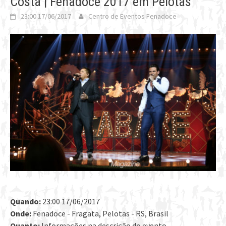
Costa | Fenadoce 2017 em Pelotas
23:00 17/06/2017
Centro de Eventos Fenadoce
Quando:
23:00 17/06/2017
Onde:
Fenadoce - Fragata, Pelotas - RS, Brasil
Quanto:
Informações na descrição do evento.