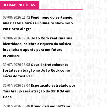
ÚLTIMAS NOTÍCIAS
03/08/2026 21:42
Fenômeno do sertanejo,
Ana Castela fará seu primeiro show solo
em Porto Alegre
02/08/2026 09:16
João Rock reafirma sua
identidade, celebra a riqueza da música
brasileira e aponta para um futuro
promissor
31/07/2026 15:08
Opus Entretenimento
fortalece atuação no João Rock como
sócia do festival
31/07/2026 13:04
Espetáculo estrelado por
Taís Araujo será atração do 33º POA em
Cena
27/07/2026 20:48
Grupo de K-pop NTX se