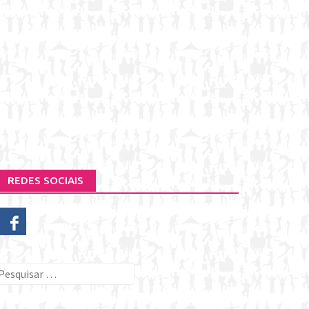
REDES SOCIAIS
esquisar
or: