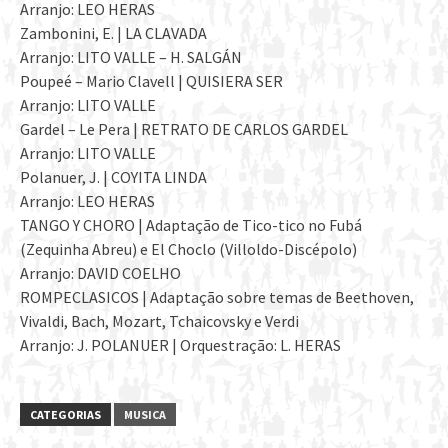
Arranjo: LEO HERAS
Zambonini, E. | LA CLAVADA
Arranjo: LITO VALLE – H. SALGÁN
Poupeé – Mario Clavell | QUISIERA SER
Arranjo: LITO VALLE
Gardel – Le Pera | RETRATO DE CARLOS GARDEL
Arranjo: LITO VALLE
Polanuer, J. | COYITA LINDA
Arranjo: LEO HERAS
TANGO Y CHORO | Adaptação de Tico-tico no Fubá
(Zequinha Abreu) e El Choclo (Villoldo-Discépolo)
Arranjo: DAVID COELHO
ROMPECLASICOS | Adaptação sobre temas de Beethoven,
Vivaldi, Bach, Mozart, Tchaicovsky e Verdi
Arranjo: J. POLANUER | Orquestração: L. HERAS
CATEGORIAS
MUSICA