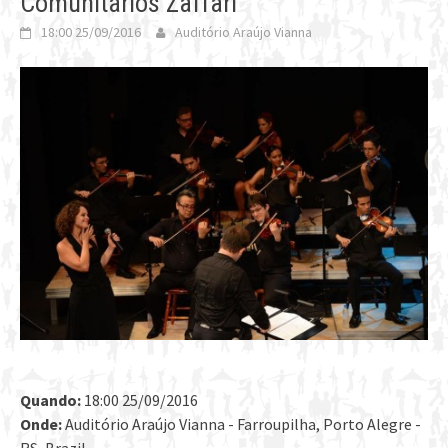
Comunitários Zaffari
18:00 25/09/2016
Auditório Araújo Vianna
Quando:
18:00 25/09/2016
Onde:
Auditório Araújo Vianna - Farroupilha, Porto Alegre -
RS, Brazil