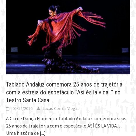
Tablado Andaluz comemora 25 anos de trajetória
com a estreia do espetáculo “Así és la vida…” no
Teatro Santa Casa
05/12/2016
Lucas Corrêa Viegas
A Cia de Dança Flamenca Tablado Andaluz comemora seus
25 anos de trajetória com o espetáculo ASÍ ÉS LA VIDA….
Uma história de
[...]