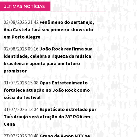
ÚLTIMAS NOTÍCIAS
03/08/2026 21:42
Fenômeno do sertanejo,
Ana Castela fará seu primeiro show solo
em Porto Alegre
02/08/2026 09:16
João Rock reafirma sua
identidade, celebra a riqueza da música
brasileira e aponta para um futuro
promissor
31/07/2026 15:08
Opus Entretenimento
fortalece atuação no João Rock como
sócia do festival
31/07/2026 13:04
Espetáculo estrelado por
Taís Araujo será atração do 33º POA em
Cena
27/07/2026 20:48
Grupo de K-pop NTX se