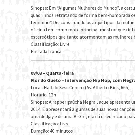
Sinopse: Em “Algumas Mulheres do Mundo”, a cartu
quadrinhos retratando de forma bem-humorada os 
feminino”. Desconstruindo os arquétipos da mulher 
oficina tem como mote principal mostrar que rir 
estereótipos que tanto atormentam as mulheres br
Classificação: Livre
Entrada franca
___________________________________________
08/03 – Quarta-feira
Flor do Gueto – Intervenção Hip Hop, com Negr
Local: Hall do Sesc Centro (Av. Alberto Bins, 665)
Horário: 12h
Sinopse: A rapper gaúcha Negra Jaque apresenta u
2014. E apresentará algumas de suas novas canções 
uma dedjay e de uma B-Girl, ela dá o seu recado pa
Classificação: Livre
Duração: 40 minutos