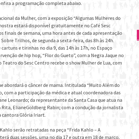
onfira a programação completa abaixo.
rnacional da Mulher, com a exposição “Algumas Mulheres do
mostra estará disponível gratuitamente no Café Sesc
 aos finais de semana, uma hora antes de cada apresentação
 Sobre Trilhos, de segunda a sexta-feira, das 8h às 24h.
artuns e tirinhas no dia 9, das 14h às 17h, no Espaço
ntervenção de hip hop, “Flor do Gueto”, com a Negra Jaque no
, o Teatro do Sesc Centro recebe o show Mulher de Lua, com
que abordará o câncer de mama. Intitulada “Muito Além do
po, com a participação da médica e atual coordenadora das
ane Leonardo; da representante da Santa Casa que atua na
 Rita, ElianeGoldberg Rabin; com a condução da jornalista
cantora Glória Iriart.
 Kahlo serão retratadas na peça “Frida Kahlo – A
terá duas sessões, uma no dia 17 e outra em 18 de março,