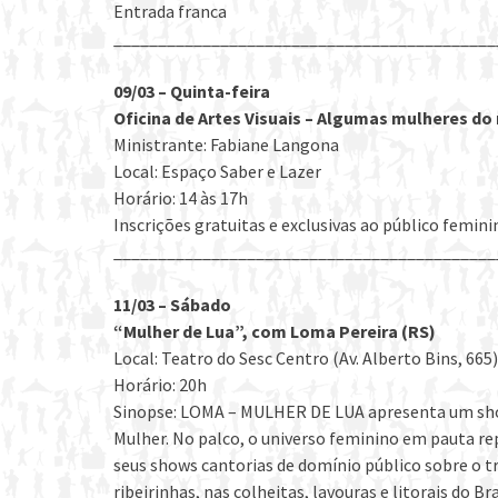
Entrada franca
___________________________________________
09/03 – Quinta-feira
Oficina de Artes Visuais – Algumas mulheres do
Ministrante: Fabiane Langona
Local: Espaço Saber e Lazer
Horário: 14 às 17h
Inscrições gratuitas e exclusivas ao público femin
___________________________________________
11/03 – Sábado
“Mulher de Lua”, com Loma Pereira (RS)
Local: Teatro do Sesc Centro (Av. Alberto Bins, 665)
Horário: 20h
Sinopse: LOMA – MULHER DE LUA apresenta um sh
Mulher. No palco, o universo feminino em pauta r
seus shows cantorias de domínio público sobre o 
ribeirinhas, nas colheitas, lavouras e litorais do 