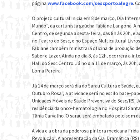
página
www.facebook.com/sescportoalegre
. C
O projeto cultural inicia em 8 de março, Dia Inte
Mundo”, da cartunista gaúcha Fabiane Langona. A 
Centro, de segunda a sexta-feira, das 8h às 20h, e
no Teatro do Sesc, e no Espaço Multicultural Livros
Fabiane também ministrará oficina de produção de c
Saber e Lazer. Ainda no dia 8, às 12h, ocorrerá a i
Hall do Sesc Centro. Já no dia 11 de março, às 20h
Loma Pereira.
Já 14 de março será dia do Sarau Cultura e Saúde, 
Outubro Rosa”, a atividade será no estilo bate-pa
Unidades Móveis de Saúde Preventiva do Sesc/RS, J
residência da onco-hematologia no Hospital Santa
Tânia Carvalho. O sarau será embalado pelo som da 
A vida e a obra da poderosa pintora mexicana Frida
Revolução”. A apresentação da Cia. Dramática (RS) 