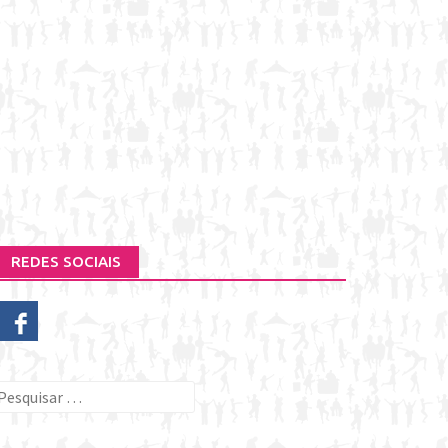
REDES SOCIAIS
esquisar
or: