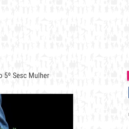
o 5º Sesc Mulher
P
p