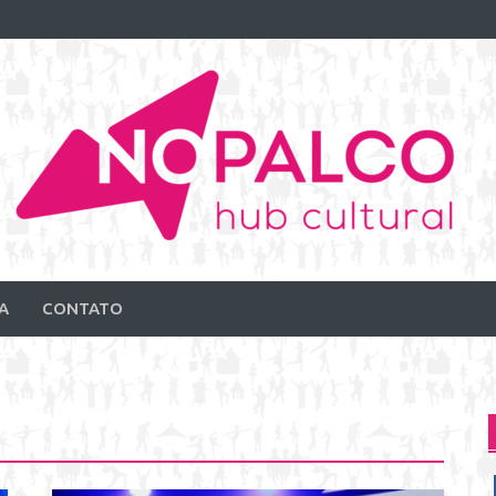
A
CONTATO