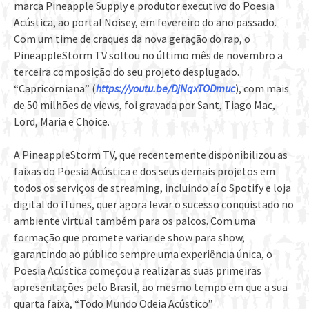
marca Pineapple Supply e produtor executivo do Poesia
Acústica, ao portal Noisey, em fevereiro do ano passado.
Com um time de craques da nova geração do rap, o
PineappleStorm TV soltou no último mês de novembro a
terceira composição do seu projeto desplugado.
“Capricorniana” (
https://youtu.be/DjNqxTODmuc
), com mais
de 50 milhões de views, foi gravada por Sant, Tiago Mac,
Lord, Maria e Choice.
A PineappleStorm TV, que recentemente disponibilizou as
faixas do Poesia Acústica e dos seus demais projetos em
todos os serviços de streaming, incluindo aí o Spotify e loja
digital do iTunes, quer agora levar o sucesso conquistado no
ambiente virtual também para os palcos. Com uma
formação que promete variar de show para show,
garantindo ao público sempre uma experiência única, o
Poesia Acústica começou a realizar as suas primeiras
apresentações pelo Brasil, ao mesmo tempo em que a sua
quarta faixa, “Todo Mundo Odeia Acústico”