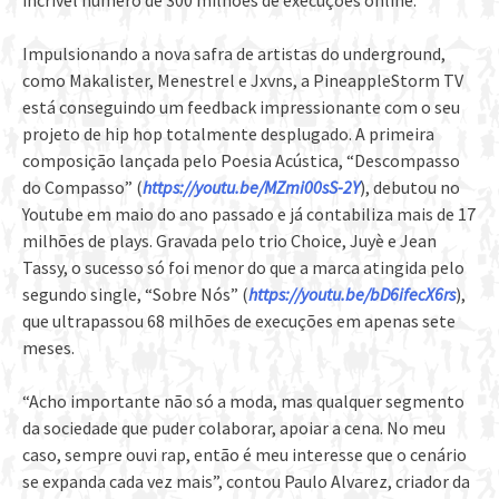
incrível número de 300 milhões de execuções online.
Impulsionando a nova safra de artistas do underground,
como Makalister, Menestrel e Jxvns, a PineappleStorm TV
está conseguindo um feedback impressionante com o seu
projeto de hip hop totalmente desplugado. A primeira
composição lançada pelo Poesia Acústica, “Descompasso
do Compasso” (
https://youtu.be/MZmi00sS-2Y
), debutou no
Youtube em maio do ano passado e já contabiliza mais de 17
milhões de plays. Gravada pelo trio Choice, Juyè e Jean
Tassy, o sucesso só foi menor do que a marca atingida pelo
segundo single, “Sobre Nós” (
https://youtu.be/bD6ifecX6rs
),
que ultrapassou 68 milhões de execuções em apenas sete
meses.
“Acho importante não só a moda, mas qualquer segmento
da sociedade que puder colaborar, apoiar a cena. No meu
caso, sempre ouvi rap, então é meu interesse que o cenário
se expanda cada vez mais”, contou Paulo Alvarez, criador da