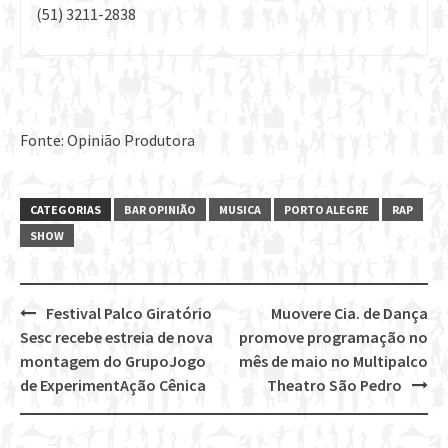
(51) 3211-2838
Fonte: Opinião Produtora
CATEGORIAS
BAR OPINIÃO
MUSICA
PORTO ALEGRE
RAP
SHOW
Festival Palco Giratório
Muovere Cia. de Dança
Post
Sesc recebe estreia de nova
promove programação no
navigation
montagem do GrupoJogo
mês de maio no Multipalco
de ExperimentAção Cênica
Theatro São Pedro