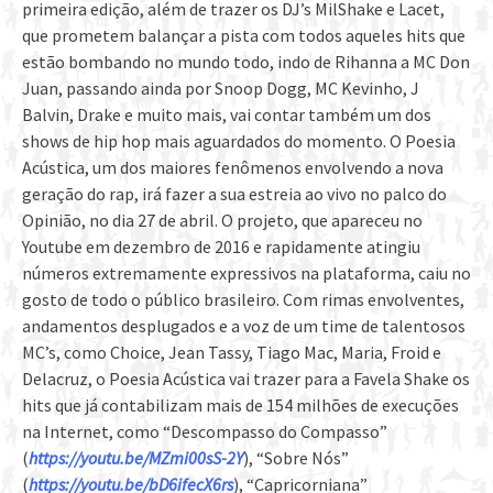
primeira edição, além de trazer os DJ’s MilShake e Lacet,
que prometem balançar a pista com todos aqueles hits que
estão bombando no mundo todo, indo de Rihanna a MC Don
Juan, passando ainda por Snoop Dogg, MC Kevinho, J
Balvin, Drake e muito mais, vai contar também um dos
shows de hip hop mais aguardados do momento. O Poesia
Acústica, um dos maiores fenômenos envolvendo a nova
geração do rap, irá fazer a sua estreia ao vivo no palco do
Opinião, no dia 27 de abril. O projeto, que apareceu no
Youtube em dezembro de 2016 e rapidamente atingiu
números extremamente expressivos na plataforma, caiu no
gosto de todo o público brasileiro. Com rimas envolventes,
andamentos desplugados e a voz de um time de talentosos
MC’s, como Choice, Jean Tassy, Tiago Mac, Maria, Froid e
Delacruz, o Poesia Acústica vai trazer para a Favela Shake os
hits que já contabilizam mais de 154 milhões de execuções
na Internet, como “Descompasso do Compasso”
(
https://youtu.be/MZmi00sS-2Y
), “Sobre Nós”
(
https://youtu.be/bD6ifecX6rs
), “Capricorniana”