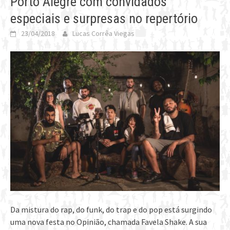
Porto Alegre com convidados
especiais e surpresas no repertório
23/04/2018
Lucas Corrêa Viegas
Da mistura do rap, do funk, do trap e do pop está surgindo
uma nova festa no Opinião, chamada Favela Shake. A sua