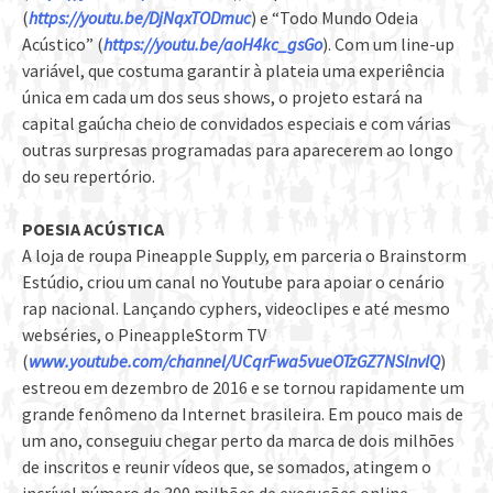
(
https://youtu.be/DjNqxTODmuc
) e “Todo Mundo Odeia
Acústico” (
https://youtu.be/aoH4kc_gsGo
). Com um line-up
variável, que costuma garantir à plateia uma experiência
única em cada um dos seus shows, o projeto estará na
capital gaúcha cheio de convidados especiais e com várias
outras surpresas programadas para aparecerem ao longo
do seu repertório.
POESIA ACÚSTICA
A loja de roupa Pineapple Supply, em parceria o Brainstorm
Estúdio, criou um canal no Youtube para apoiar o cenário
rap nacional. Lançando cyphers, videoclipes e até mesmo
webséries, o PineappleStorm TV
(
www.youtube.com/channel/UCqrFwa5vueOTzGZ7NSlnvlQ
)
estreou em dezembro de 2016 e se tornou rapidamente um
grande fenômeno da Internet brasileira. Em pouco mais de
um ano, conseguiu chegar perto da marca de dois milhões
de inscritos e reunir vídeos que, se somados, atingem o