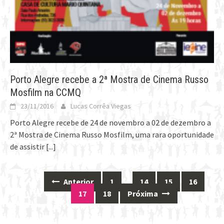
Porto Alegre recebe a 2ª Mostra de Cinema Russo
Mosfilm na CCMQ
23/11/2016
Lucas Corrêa Viegas
Porto Alegre recebe de 24 de novembro a 02 de dezembro a
2ª Mostra de Cinema Russo Mosfilm, uma rara oportunidade
de assistir
[...]
Anterior
1
…
14
15
16
Posts
17
18
Próxima
navigation