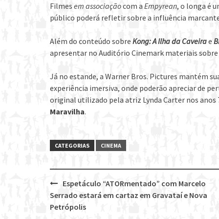
Filmes
em
associação
com a
Empyrean
, o longa é 
público poderá refletir sobre a influência marcant
Além do conteúdo sobre
Kong: A Ilha da Caveira
e
B
apresentar no Auditório Cinemark materiais sobr
Já no estande, a Warner Bros. Pictures mantém sua
experiência imersiva, onde poderão apreciar de per
original utilizado pela atriz Lynda Carter nos ano
Maravilha
.
CATEGORIAS
CINEMA
Espetáculo “ATORmentado” com Marcelo
Post
Serrado estará em cartaz em Gravataí e Nova
navigation
Petrópolis