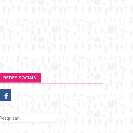
REDES SOCIAIS
esquisar
or: