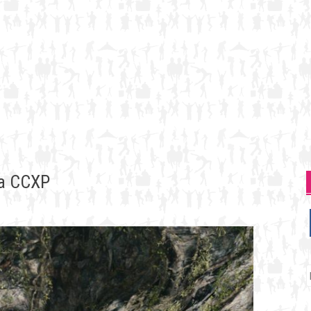
 a CCXP
P
p