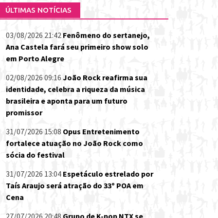
ÚLTIMAS NOTÍCIAS
03/08/2026 21:42
Fenômeno do sertanejo,
Ana Castela fará seu primeiro show solo
em Porto Alegre
02/08/2026 09:16
João Rock reafirma sua
identidade, celebra a riqueza da música
brasileira e aponta para um futuro
promissor
31/07/2026 15:08
Opus Entretenimento
fortalece atuação no João Rock como
sócia do festival
31/07/2026 13:04
Espetáculo estrelado por
Taís Araujo será atração do 33º POA em
Cena
27/07/2026 20:48
Grupo de K-pop NTX se