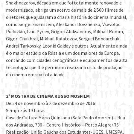
Shakhnazarov, década em que foi totalmente renovado e
modernizado, abriga um acervo de mais de 2.500 filmes de
diretores que ajudaram a criar a história do cinema mundial,
como Sergei Eisenstein, Aleskandr Dovzhenko, Vsevolod
Pudovkin, Ivan Pyriev, Grigori Aleksandrov, Mikhail Romm,
Gigori Chukhrai, Mikhail Kalatozov, Serguei Bondarchuk,
Andrei Tarkovsky, Leonid Gaiday e outros. Atualmente ainda
é o maior estúdio da Rússia e um dos maiores da Europa,
contando com cidades cenográficas e equipamentos de alta
tecnologia que lhe permitem realizar o ciclo de produção
do cinema em sua totalidade.
2ª MOSTRA DE CINEMA RUSSO MOSFILM
De 24 de novembro à 2 de dezembro de 2016
Sempre ás 19 horas
Casa de Cultura Mário Quintana (Sala Paulo Amorim) – Rua
dos Andradas, 736 – Centro Histórico – Porto Alegre/RS
Realização: União Gaúcha dos Estudantes-UGES, UMESPA,