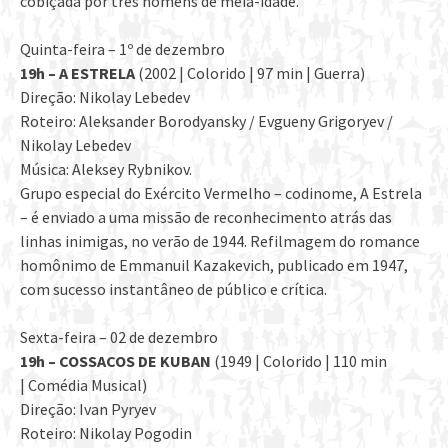
cobiçada por três homens de meia-idade.
Quinta-feira – 1º de dezembro
19h – A ESTRELA
(2002 | Colorido | 97 min | Guerra)
Direção: Nikolay Lebedev
Roteiro: Aleksander Borodyansky / Evgueny Grigoryev /
Nikolay Lebedev
Música: Aleksey Rybnikov.
Grupo especial do Exército Vermelho – codinome, A Estrela
– é enviado a uma missão de reconhecimento atrás das
linhas inimigas, no verão de 1944. Refilmagem do romance
homônimo de Emmanuil Kazakevich, publicado em 1947,
com sucesso instantâneo de público e crítica.
Sexta-feira – 02 de dezembro
19h – COSSACOS DE KUBAN
(1949 | Colorido | 110 min
| Comédia Musical)
Direção: Ivan Pyryev
Roteiro: Nikolay Pogodin