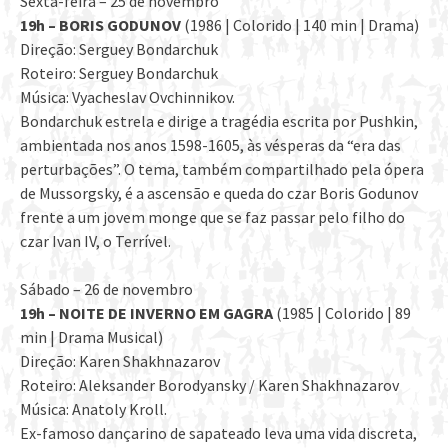
Sexta-feira – 25 de novembro
19h – BORIS GODUNOV
(1986 | Colorido | 140 min | Drama)
Direção: Serguey Bondarchuk
Roteiro: Serguey Bondarchuk
Música: Vyacheslav Ovchinnikov.
Bondarchuk estrela e dirige a tragédia escrita por Pushkin,
ambientada nos anos 1598-1605, às vésperas da “era das
perturbações”. O tema, também compartilhado pela ópera
de Mussorgsky, é a ascensão e queda do czar Boris Godunov
frente a um jovem monge que se faz passar pelo filho do
czar Ivan IV, o Terrível.
Sábado – 26 de novembro
19h – NOITE DE INVERNO EM GAGRA
(1985 | Colorido | 89
min | Drama Musical)
Direção: Karen Shakhnazarov
Roteiro: Aleksander Borodyansky / Karen Shakhnazarov
Música: Anatoly Kroll.
Ex-famoso dançarino de sapateado leva uma vida discreta,