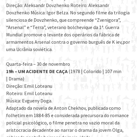
Direção: Aleksandr Dovzhenko Roteiro: Aleksandr
Dovzhenko Música: Igor Belza. No segundo filme da trilogia
silenciosa de Dovzhenko, que compreende “Zvenigora”,
“Arsenal” e “Terra”, veterano bolchevique da 1ª. Guerra
Mundial promove o levante dos operários da fábrica de
armamentos Arsenal contra o governo burguês de K iev,por
uma Ucrânia soviética.
Quarta-feira – 30 de novembro
19h – UM ACIDENTE DE CAÇA
(1978 | Colorido | 107 min
| Drama)
Direção: Emil Loteanu
Roteiro: Emil Loteanu
Música: Evgueny Doga.
Adaptado da novela de Anton Chekhov, publicada como
folhetim em 1884-85 e considerada precursora do romance
policial psicológico, o filme penetra no vazio moral da
aristocracia decadente ao narrar o drama da jovem Olga,