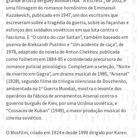
grande artista Serguey Bondarchuk. “A Estrela”, de 2002, é
uma filmagem do romance homônimo de Emmanuil
Kazakevich, publicado em 1947, um dos escritores que
escreveram sobre a tragédia da guerra, sobre as façanhas e
esforços dos soldados soviéticos em sua luta contra o
fascismo. E “O conto do czar Saltan”, também baseado em
poema de Aleksandr Pushkin e “Um acidente de caça”, de
1978, adaptado da novela de Anton Chekhov, publicada
como folhetim em 1884-85 e considerada precursora do
romance policial psicológico. Completam a seleção, “Noite
de inverno em Gagra”, um drama musical de 1985, “Arsenal”
(1928), segundo filme da trilogia silenciosa de Dovzhenko,
ambientada na 1ª Guerra Mundial, mostra o levante dos
operários da fábrica de armamentos Arsenal contra o
governo burguês de Kiev, por uma Ucrânia soviética, e
“Cossacos de Kuban” (1949), a maior produção musical do
cinema soviético.
O Mosfilm, criado em 1924 e desde 1998 dirigido por Karen