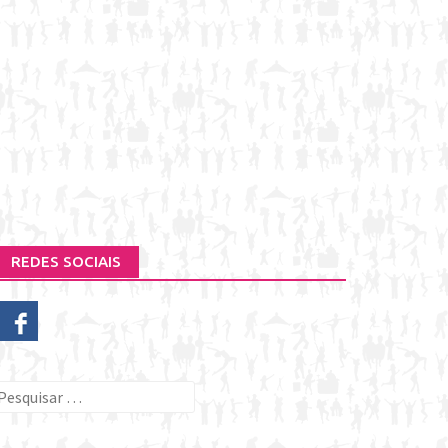
REDES SOCIAIS
esquisar
or: