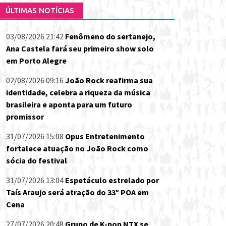
ÚLTIMAS NOTÍCIAS
03/08/2026 21:42
Fenômeno do sertanejo,
Ana Castela fará seu primeiro show solo
em Porto Alegre
02/08/2026 09:16
João Rock reafirma sua
identidade, celebra a riqueza da música
brasileira e aponta para um futuro
promissor
31/07/2026 15:08
Opus Entretenimento
fortalece atuação no João Rock como
sócia do festival
31/07/2026 13:04
Espetáculo estrelado por
Taís Araujo será atração do 33º POA em
Cena
27/07/2026 20:48
Grupo de K-pop NTX se