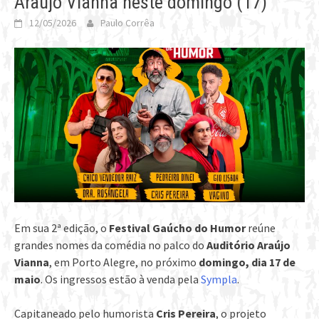
Araújo Vianna neste domingo (17)
12/05/2026
Paulo Corrêa
Em sua 2ª edição, o
Festival Gaúcho do Humor
reúne
grandes nomes da comédia no palco do
Auditório Araújo
Vianna
, em Porto Alegre, no próximo
domingo, dia 17 de
maio
. Os ingressos estão à venda pela
Sympla
.
Capitaneado pelo humorista
Cris Pereira
, o projeto