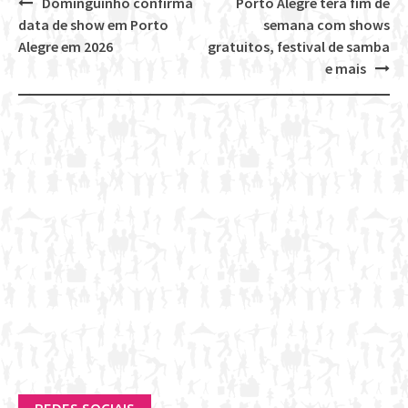
Dominguinho confirma
Porto Alegre terá fim de
Post
data de show em Porto
semana com shows
navigation
Alegre em 2026
gratuitos, festival de samba
e mais