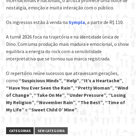
internacionais e nacionais, o artista promete uma noite de
nostalgia, emoção e muita interação com o público.
Os ingressos estão à venda na
Sympla
, a partir de R$ 110.
A turnê 2026 foca na trajetória e na identidade única de
Dino. Com uma produção mais madura e emocional, o show
equilibra a energia do rock com a sensibilidade
interpretativa que se tornou sua marca registrada.
O repertório reúne sucessos que atravessam gerações,
como
“Suspicious Minds”
,
“Help”
,
“It’s a Heartache”
,
“Have You Ever Seen the Rain”
,
“Pretty Woman”
,
“Wind
of Change”
,
“Take On Me”
,
“Under Pressure”
,
“Losing
My Religion”
,
“November Rain”
,
“The Best”
,
“Time of
My Life”
e
“Sweet Child O’ Mine”
.
CATEGORIAS
SEM CATEGORIA