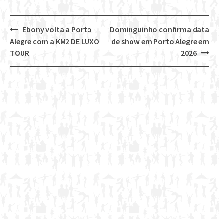
Ebony volta a Porto
Dominguinho confirma data
Post
Alegre com a KM2 DE LUXO
de show em Porto Alegre em
navigation
TOUR
2026