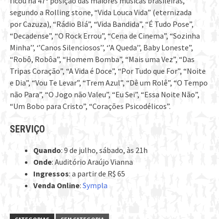
ficou na 47ª posição das maiores músicas brasileiras,
segundo a Rolling stone, “Vida Louca Vida” (eternizada
por Cazuza), “Rádio Blá”, “Vida Bandida”, “É Tudo Pose”,
“Decadense”, “O Rock Errou”, “Cena de Cinema”, “Sozinha
Minha’’, ‘’Canos Silenciosos’’, ‘’A Queda’’, Baby Loneste”,
“Robô, Robôa”, “Homem Bomba”, “Mais uma Vez”, “Das
Tripas Coração”, “A Vida é Doce”, “Por Tudo que For”, “Noite
e Dia”, “Vou Te Levar”, “Trem Azul”, “Dê um Rolê”, “O Tempo
não Para”, “O Jogo não Valeu”, “Eu Sei”, “Essa Noite Não”,
“Um Bobo para Cristo”, “Corações Psicodélicos”.
SERVIÇO
Quando
: 9 de julho, sábado, às 21h
Onde
: Auditório Araújo Vianna
Ingressos
: a partir de R$ 65
Venda Online
:
Sympla