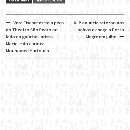
CATEGORIAS
SEM CATEGORIA
Vera Fischer estreia peça
KLB anuncia retorno aos
Post
no Theatro São Pedro ao
palcos e chega a Porto
navigation
lado da gaúcha Larissa
Alegre em julho
Maciel e do carioca
Mouhamed Harfouch