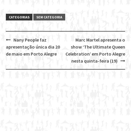
CATEGORIAS
SEM CATEGORIA
Nany People faz
Marc Martel apresenta o
Post
apresentação única dia 20
show ‘The Ultimate Queen
navigation
de maio em Porto Alegre
Celebration’ em Porto Alegre
nesta quinta-feira (19)