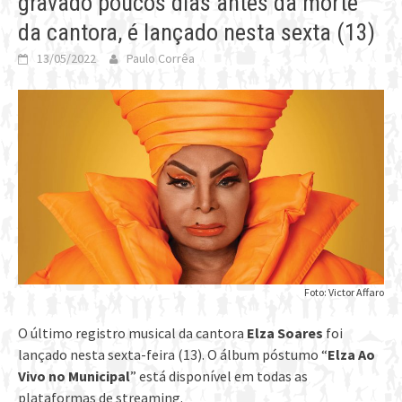
gravado poucos dias antes da morte
da cantora, é lançado nesta sexta (13)
13/05/2022
Paulo Corrêa
Foto: Victor Affaro
O último registro musical da cantora
Elza Soares
foi
lançado nesta sexta-feira (13). O álbum póstumo “
Elza Ao
Vivo no Municipal
” está disponível em todas as
plataformas de streaming.