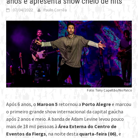
anos e apresenta show cheio de hits
07/04/2022
Paulo Corrêa
Foto: Tony Capellão/No Palco
Após 6 anos, o
Maroon 5
retornou a
Porto Alegre
e marcou
o primeiro grande show internacional da capital gaúcha
após 2 anos e meio. A banda de Adam Levine levou pouco
mais de 18 mil pessoas à
Área Externa do Centro de
Eventos da Fiergs
, na noite desta
quarta-feira (06)
, e