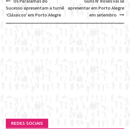
Os Paralamas do
Guns N’ Roses vai se
Post
Sucesso apresentam a turnê
apresentar em Porto Alegre
navigation
‘Clássicos’ em Porto Alegre
em setembro
REDES SOCIAIS