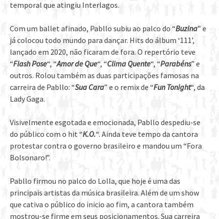
temporal que atingiu Interlagos.
Com um ballet afinado, Pabllo subiu ao palco do “
Buzina
” e
já colocou todo mundo para dançar. Hits do álbum ‘111’,
lançado em 2020, não ficaram de fora. O repertório teve
“
Flash Pose
“, “
Amor de Que
“, “
Clima Quente
“, “
Parabéns
” e
outros. Rolou também as duas participações famosas na
carreira de Pabllo: “
Sua Cara
” e o remix de “
Fun Tonight
“, da
Lady Gaga.
Visivelmente esgotada e emocionada, Pabllo despediu-se
do público com o hit “
K.O.
“. Ainda teve tempo da cantora
protestar contra o governo brasileiro e mandou um “Fora
Bolsonaro!”.
Pabllo firmou no palco do Lolla, que hoje é uma das
principais artistas da música brasileira. Além de um show
que cativa o público do inicio ao fim, a cantora também
mostrou-se firme em seus posicionamentos. Sua carreira