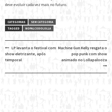
deve evoluir cada vez mais no futuro.
CATEGORIAS
SEM CATEGORIA
TAGGED
NOPALCODOLOLLA
LP levanta o festival com
Machine Gun Kelly resgata o
Post
show eletrizante, após
pop punk com show
navigation
temporal
animado no Lollapalooza