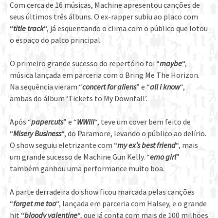
Com cerca de 16 músicas, Machine apresentou canções de
seus últimos três álbuns. O ex-rapper subiu ao placo com
“
title track
“, já esquentando o clima com o público que lotou
o espaço do palco principal.
O primeiro grande sucesso do repertório foi “
maybe
“,
música lançada em parceria com o Bring Me The Horizon.
Na sequência vieram “
concert for aliens
” e “
all i know
“,
ambas do álbum ‘Tickets to My Downfall’.
Após “
papercuts
” e “
WWIII
“, teve um cover bem feito de
“
Misery Business
“, do Paramore, levando o público ao delírio.
O show seguiu eletrizante com “
my ex’s best friend
“, mais
um grande sucesso de Machine Gun Kelly. “
emo girl
”
também ganhou uma performance muito boa.
A parte derradeira do show ficou marcada pelas canções
“
forget me too
“, lançada em parceria com Halsey, e o grande
hit “
bloody valentine
“, que já conta com mais de 100 milhões