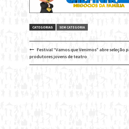
CATEGORIAS
SEM CATEGORIA
Festival “Vamos que Venimos” abre seleção p
Post
produtores jovens de teatro
navigation