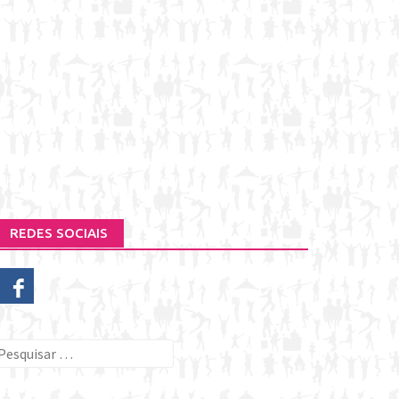
REDES SOCIAIS
esquisar
or: