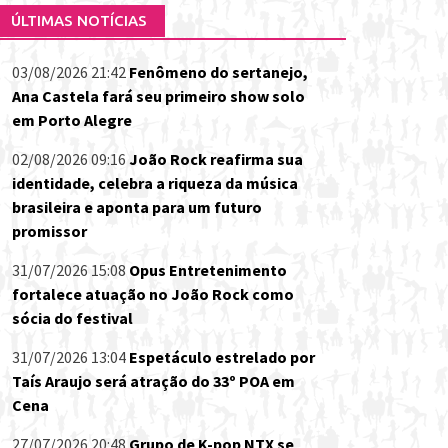
ÚLTIMAS NOTÍCIAS
03/08/2026 21:42
Fenômeno do sertanejo,
Ana Castela fará seu primeiro show solo
em Porto Alegre
02/08/2026 09:16
João Rock reafirma sua
identidade, celebra a riqueza da música
brasileira e aponta para um futuro
promissor
31/07/2026 15:08
Opus Entretenimento
fortalece atuação no João Rock como
sócia do festival
31/07/2026 13:04
Espetáculo estrelado por
Taís Araujo será atração do 33º POA em
Cena
27/07/2026 20:48
Grupo de K-pop NTX se