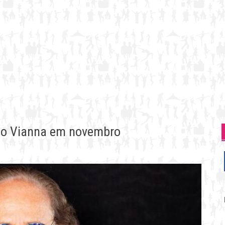
újo Vianna em novembro
P
p