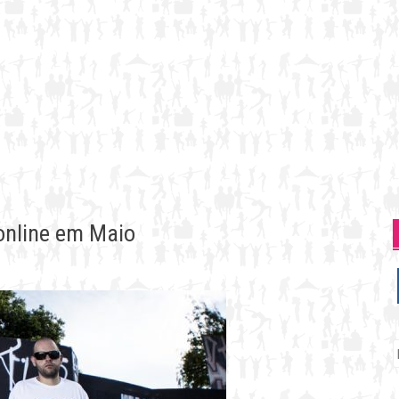
 online em Maio
P
p