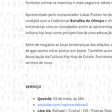
formato online se mostrou o mais seguro e viáve
Apresentado pelo comunicador Lukas Pumes no di
contará com a tradicional
Batalha do Olimpo
e s
entrevistas com os convidados entre as apresenta
cultura hip hop como perspectiva de uma educação 
Além de resgatar as boas lembranças das edições a
de que vamos estar juntos em breve. Também aco
Associação da Cultura Hip Hop de Esteio. Fortalec
vermos de novo.
–
SERVIÇO
Quando
: 02 de maio, às 16h
youtube.com/rapincenabrasil
Line Up
: Rafuagi / Cristal / IVS / Poetas Vi