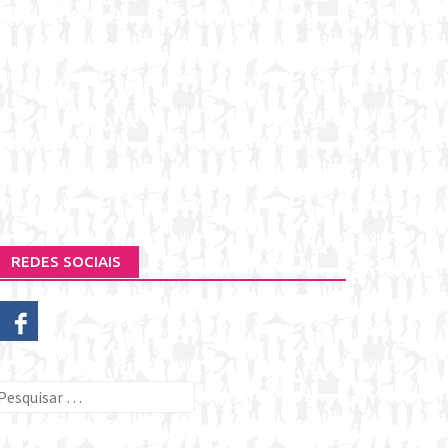
REDES SOCIAIS
esquisar
or: