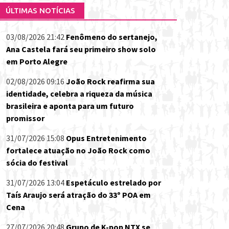
ÚLTIMAS NOTÍCIAS
03/08/2026 21:42
Fenômeno do sertanejo,
Ana Castela fará seu primeiro show solo
em Porto Alegre
02/08/2026 09:16
João Rock reafirma sua
identidade, celebra a riqueza da música
brasileira e aponta para um futuro
promissor
31/07/2026 15:08
Opus Entretenimento
fortalece atuação no João Rock como
sócia do festival
31/07/2026 13:04
Espetáculo estrelado por
Taís Araujo será atração do 33º POA em
Cena
27/07/2026 20:48
Grupo de K-pop NTX se