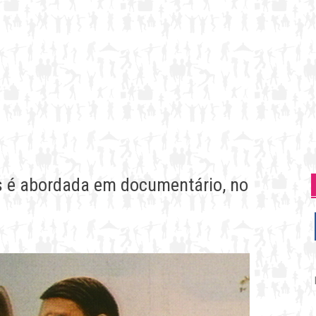
s é abordada em documentário, no
P
p