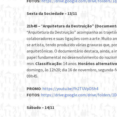
FOTOS:
https://drive.google.com/drive/folders
Sexta da Sociedade – 13/11
21h45 –
“
Arquitetura da Destruição” (Document
“Arquitetura da Destruição” acompanha as trajetór
colaboradores e suas ligações com a arte. Muito an
se artista, tendo produzido várias gravuras que, 
arquitetônicas. O documentário destaca, ainda, a 
papel fundamental no desenvolvimento do nazis
min.
Classificação:
14 anos.
Horários alternativo
domingo, às 12h20; dia 16 de novembro, segunda-fei
09h45.
PROMO
:
https://youtu.be/fh2TUVpDSh4
FOTOS
:
https://drive.google.com/drive/folder
Sábado – 14/11