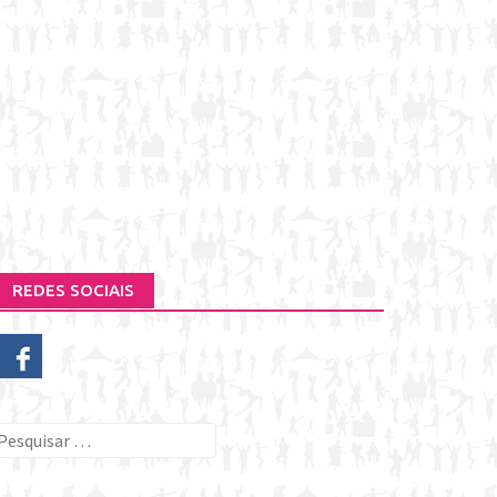
REDES SOCIAIS
esquisar
or: