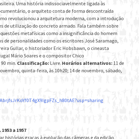
sileira. Uma história indissociavelmente ligada às
ocumentário, o arquiteto conta de forma descontraída
omo revolucionou a arquitetura moderna, com a introdução
ades de utilização do concreto armado. Fala também sobre
de questões metafísicas como a insignificância do homem
tos de personalidades como os escritores José Saramago,
eira Gullar, o historiador Eric Hobsbawn, o cineasta
tugal Mário Soares e o compositor Chico
90 min.
Classificação:
Livre.
Horários alternativos:
11 de
novembro, quinta-feira, às 10h20; 14 de novembro, sábado,
1GAbrjfsJrKoYf0T4gX9IgpFZs_h80tAE?usp=sharing
. 1953 a 1957
r histórias graças à evolução das câmeras e da edição.