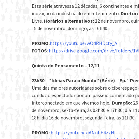
Esta série atravessa 12 décadas, 6 continentes e m
inovação da indústria do entretenimento.
Diretor:
Livre.
Horários alternativos:
12 de novembro, quint
15 de novembro, domingo, às 16h40.
PROMO:
https://youtu.be/wOdRHDcty_A
FOTOS
:
https://drive.google.com/drive/folders
Quinta do Pensamento – 12/11
23h30 – “Ideias Para o Mundo” (Série) – Ep. “Pie
Uma das maiores autoridades sobre o ciberespaço 
conduz o espectador por um passeio comentado pe
interconectado em que vivemos hoje.
Duração:
26
de novembro, sexta-feira, às 03h30 e 17h30; dia 1
18h; dia 16 de novembro, segunda-feira, às 11h30.
PROMO:
https://youtu.be/iANnhE4zzNI