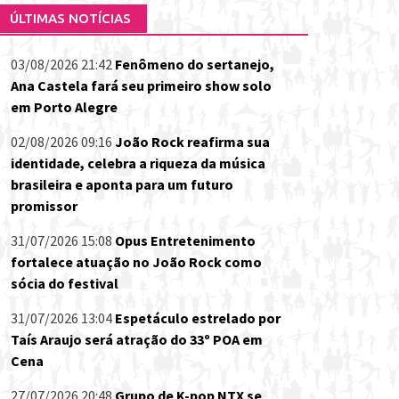
ÚLTIMAS NOTÍCIAS
03/08/2026 21:42
Fenômeno do sertanejo,
Ana Castela fará seu primeiro show solo
em Porto Alegre
02/08/2026 09:16
João Rock reafirma sua
identidade, celebra a riqueza da música
brasileira e aponta para um futuro
promissor
31/07/2026 15:08
Opus Entretenimento
fortalece atuação no João Rock como
sócia do festival
31/07/2026 13:04
Espetáculo estrelado por
Taís Araujo será atração do 33º POA em
Cena
27/07/2026 20:48
Grupo de K-pop NTX se