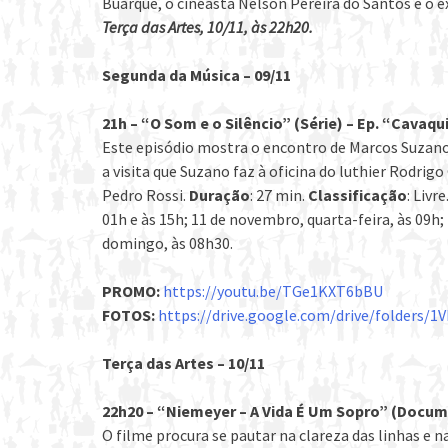
Buarque, o cineasta Nelson Pereira do Santos e o e
Terça das Artes, 10/11, às 2
2h20.
Segunda da Música – 09/11
21h – “O Som e o Silêncio” (Série) – Ep. “Cavaq
Este episódio mostra o encontro de Marcos Suzano
a visita que Suzano faz à oficina do luthier Rodrig
Pedro Rossi.
Duração
: 27 min.
Classificação
: Livre
01h e às 15h; 11 de novembro, quarta-feira, às 09h
domingo, às 08h30.
PROMO:
https://youtu.be/TGe1KXT6bBU
FOTOS:
https://drive.google.com/drive/folders
Terça das Artes – 10/11
22h20 – “Niemeyer – A Vida É Um Sopro” (Docum
O filme procura se pautar na clareza das linhas e 