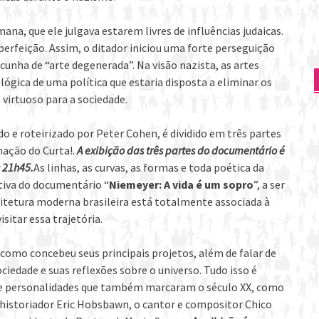
ana, que ele julgava estarem livres de influências judaicas.
e perfeição. Assim, o ditador iniciou uma forte perseguição
cunha de “arte degenerada”. Na visão nazista, as artes
lógica de uma política que estaria disposta a eliminar os
 virtuoso para a sociedade.
do e roteirizado por Peter Cohen, é dividido em três partes
mação do Curta!.
A exibição das três partes do documentário é
 21h45.
As linhas, as curvas, as formas e toda poética da
tiva do documentário “
Niemeyer: A vida é um sopro
”, a ser
uitetura moderna brasileira está totalmente associada à
isitar essa trajetória.
como concebeu seus principais projetos, além de falar de
sociedade e suas reflexões sobre o universo. Tudo isso é
de personalidades que também marcaram o século XX, como
 historiador Eric Hobsbawn, o cantor e compositor Chico