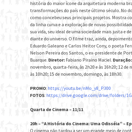
história do maior ícone da arquitetura moderna bra
transformações do país neste último século. No d
como concebeu seus principais projetos. Mostra c
da linha curva e a exploração de novas possibilid
sua vida, seu ideal de uma sociedade mais justa e 
diante do universo. O filme traz, ainda, depoimen
Eduardo Galeano e Carlos Heitor Cony, o poeta Ferr
Nelson Pereira dos Santos, o ex-presidente de Por
Buarque.
Diretor:
Fabiano Piraino Maciel.
Duração:
novembro, quarta-feira, às 2h20 e às 16h20; 12 de 
às 10h20; 15 de novembro, domingo, às 18h30.
PROMO
:
https://youtu.be/nMo_y8_P300
FOTOS
:
https://drive.google.com/drive/folders/
Quarta de Cinema – 11/11
20h – “A História do Cinema: Uma Odisséia” – Ep
O cinema não tardou a ser um grande meio de conta