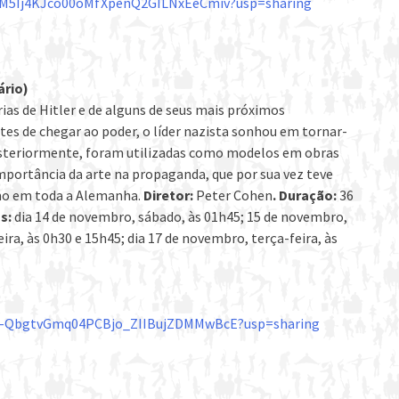
/1qM5Ij4KJco00oMfXpenQ2GILNxEeCmiv?usp=sharing
ário)
ias de Hitler e de alguns de seus mais próximos
tes de chegar ao poder, o líder nazista sonhou em tornar-
posteriormente, foram utilizadas como modelos em obras
importância da arte na propaganda, que por sua vez teve
mo em toda a Alemanha.
Diretor:
Peter Cohen
.
Duração:
36
s:
dia 14 de novembro, sábado, às 01h45; 15 de novembro,
ra, às 0h30 e 15h45; dia 17 de novembro, terça-feira, às
s/1D-QbgtvGmq04PCBjo_ZIIBujZDMMwBcE?usp=sharing