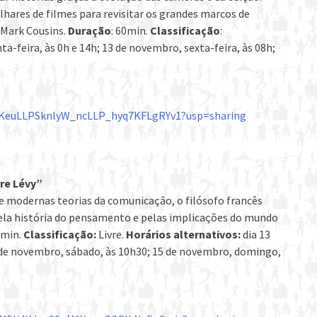
ilhares de filmes para revisitar os grandes marcos de
Mark Cousins.
Duração
: 60min.
Classificação
:
a-feira, às 0h e 14h; 13 de novembro, sexta-feira, às 08h;
/1VKeuLLPSknlyW_ncLLP_hyq7KFLgRYv1?usp=sharing
rre Lévy”
e modernas teorias da comunicação, o filósofo francês
la história do pensamento e pelas implicações do mundo
 min.
Classificação:
Livre.
Horários alternativos:
dia 13
4 de novembro, sábado, às 10h30; 15 de novembro, domingo,