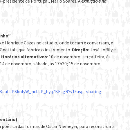
x-presidente de Portugal, Mario Soares.
A exibição é na
uinho”
 e Henrique Cazes no estúdio, onde tocam e conversam, e
o Gnattali, que fabrica o instrumento.
Direção:
José Joffily e
.
Horários alternativos
: 10 de novembro, terça-feira, às
; 14 de novembro, sábado, às 17h30; 15 de novembro,
/1VKeuLLPSknlyW_ncLLP_hyq7KFLgRYv1?usp=sharing
entário)
na poética das formas de Oscar Niemeyer, para reconstruir a