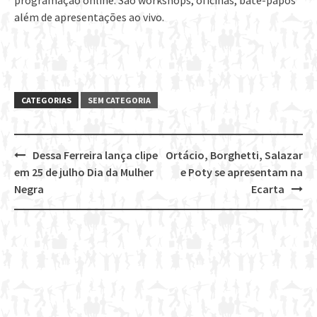
programação online. São workshops, oficinas, bate-papos
além de apresentações ao vivo.
CATEGORIAS
SEM CATEGORIA
Dessa Ferreira lança clipe
Ortácio, Borghetti, Salazar
Post
em 25 de julho Dia da Mulher
e Poty se apresentam na
navigation
Negra
Ecarta