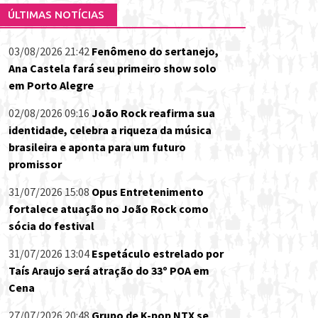
ÚLTIMAS NOTÍCIAS
03/08/2026 21:42
Fenômeno do sertanejo,
Ana Castela fará seu primeiro show solo
em Porto Alegre
02/08/2026 09:16
João Rock reafirma sua
identidade, celebra a riqueza da música
brasileira e aponta para um futuro
promissor
31/07/2026 15:08
Opus Entretenimento
fortalece atuação no João Rock como
sócia do festival
31/07/2026 13:04
Espetáculo estrelado por
Taís Araujo será atração do 33º POA em
Cena
27/07/2026 20:48
Grupo de K-pop NTX se