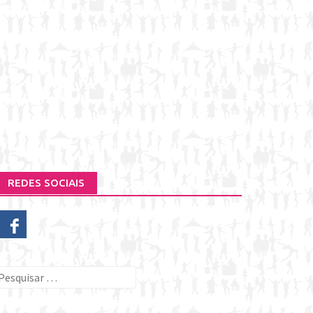
REDES SOCIAIS
esquisar
or: