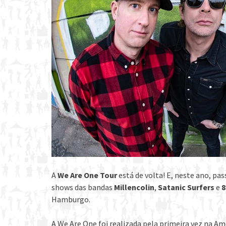
A
We Are One Tour
está de volta! E, neste ano, pas
shows das bandas
Millencolin
,
Satanic Surfers
e
8
Hamburgo.
A We Are One foi realizada pela primeira vez na Amé