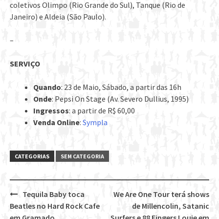
coletivos Olimpo (Rio Grande do Sul), Tanque (Rio de
Janeiro) e Aldeia (São Paulo).
–
SERVIÇO
Quando
: 23 de Maio, Sábado, a partir das 16h
Onde
: Pepsi On Stage (Av. Severo Dullius, 1995)
Ingressos
: a partir de R$ 60,00
Venda Online
:
Sympla
CATEGORIAS
SEM CATEGORIA
Tequila Baby toca
We Are One Tour terá shows
Post
Beatles no Hard Rock Cafe
de Millencolin, Satanic
em Gramado
Surfers e 88 Fingers Louie em