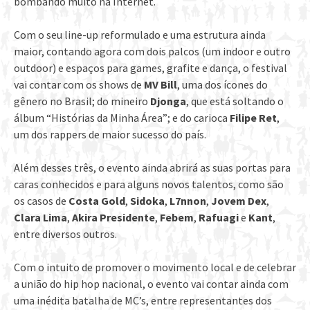
bombando muito na Internet.
Com o seu line-up reformulado e uma estrutura ainda
maior, contando agora com dois palcos (um indoor e outro
outdoor) e espaços para games, grafite e dança, o festival
vai contar com os shows de
MV Bill
, uma dos ícones do
gênero no Brasil; do mineiro
Djonga
, que está soltando o
álbum “Histórias da Minha Área”; e do carioca
Filipe Ret
,
um dos rappers de maior sucesso do país.
Além desses três, o evento ainda abrirá as suas portas para
caras conhecidos e para alguns novos talentos, como são
os casos de
Costa Gold
,
Sidoka
,
L7nnon
,
Jovem Dex
,
Clara Lima
,
Akira Presidente
,
Febem
,
Rafuagi
e
Kant
,
entre diversos outros.
Com o intuito de promover o movimento local e de celebrar
a união do hip hop nacional, o evento vai contar ainda com
uma inédita batalha de MC’s, entre representantes dos